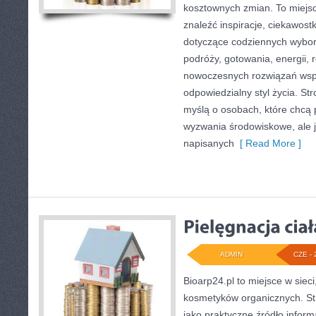
kosztownych zmian. To miejsc
znaleźć inspiracje, ciekawostk
dotyczące codziennych wybo
podróży, gotowania, energii, r
nowoczesnych rozwiązań wspi
odpowiedzialny styl życia. St
myślą o osobach, które chcą
wyzwania środowiskowe, ale j
napisanych
[ Read More ]
ADMIN
CZE - 
Bioarp24.pl to miejsce w sieci
kosmetyków organicznych. St
jako praktyczne źródło informa