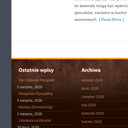
że lawenda mogą być wykorz
sposobów, zarówno w kuchni tr
sezonowych
[ Read More ]
Styl i Gatunki Fotografii
sierpień 2026
5 sierpnia, 2026
lipiec 2026
Nietypowe Dyscypliny
czerwiec 2026
4 sierpnia, 2026
maj 2026
Kaukaz (Europa/Azja)
kwiecień 2026
2 sierpnia, 2026
Literatura na Ekranie
marzec 2026
30 lipca, 2026