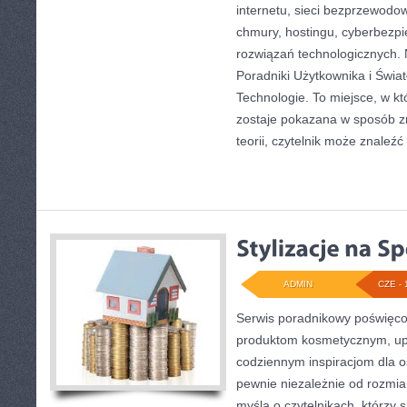
internetu, sieci bezprzewodo
chmury, hostingu, cyberbezp
rozwiązań technologicznych. 
Poradniki Użytkownika i Świ
Technologie. To miejsce, w k
zostaje pokazana w sposób z
teorii, czytelnik może znaleźć
ADMIN
CZE - 
Serwis poradnikowy poświęcony
produktom kosmetycznym, upi
codziennym inspiracjom dla o
pewnie niezależnie od rozmia
myślą o czytelnikach, którzy 