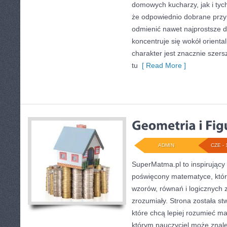
domowych kucharzy, jak i tyc
że odpowiednio dobrane przyp
odmienić nawet najprostsze d
koncentruje się wokół oriental
charakter jest znacznie szer
tu
[ Read More ]
ADMIN
CZE - 
SuperMatma.pl to inspirujący
poświęcony matematyce, który
wzorów, równań i logicznych 
zrozumiały. Strona została s
które chcą lepiej rozumieć m
którym nauczyciel może znale