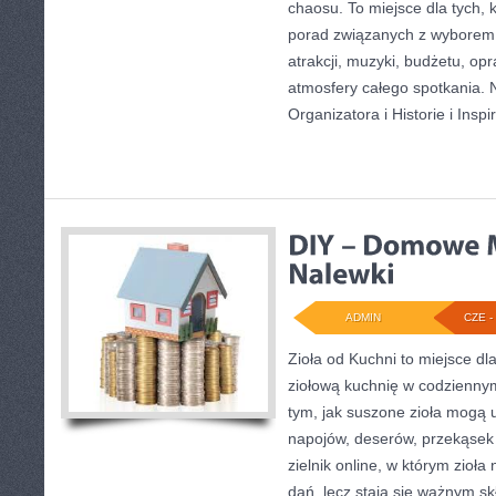
chaosu. To miejsce dla tych, 
porad związanych z wyborem s
atrakcji, muzyki, budżetu, o
atmosfery całego spotkania. 
Organizatora i Historie i Inspi
ADMIN
CZE - 
Zioła od Kuchni to miejsce dl
ziołową kuchnię w codziennym
tym, jak suszone zioła mogą 
napojów, deserów, przekąsek
zielnik online, w którym zioła
dań, lecz stają się ważnym sk