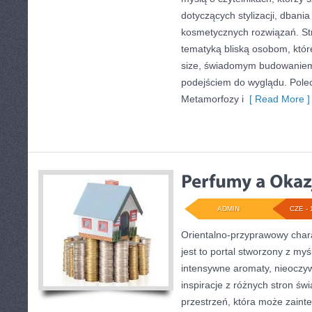
dotyczących stylizacji, dbani
kosmetycznych rozwiązań. Str
tematyką bliską osobom, któr
size, świadomym budowaniem
podejściem do wyglądu. Poleca
Metamorfozy i
[ Read More ]
ADMIN
CZE - 
Orientalno-przyprawowy charak
jest to portal stworzony z my
intensywne aromaty, nieoczywi
inspiracje z różnych stron świ
przestrzeń, która może zain