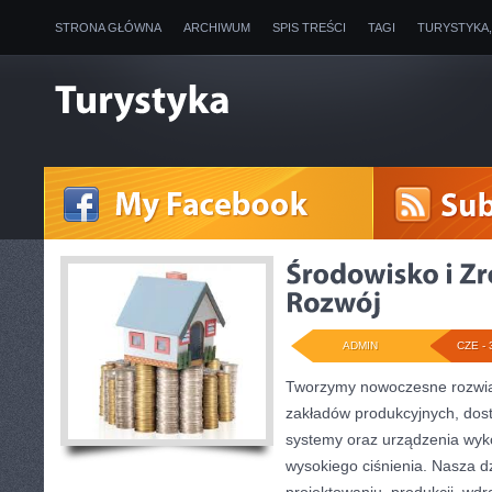
STRONA GŁÓWNA
ARCHIWUM
SPIS TREŚCI
TAGI
TURYSTYKA
ADMIN
CZE - 
Tworzymy nowoczesne rozwią
zakładów produkcyjnych, dos
systemy oraz urządzenia wyko
wysokiego ciśnienia. Nasza dz