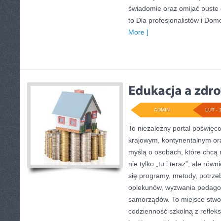
świadomie oraz omijać puste 
to Dla profesjonalistów i Dom
More ]
ADMIN
LUT - 
To niezależny portal poświęco
krajowym, kontynentalnym or
myślą o osobach, które chcą r
nie tylko „tu i teraz”, ale rów
się programy, metody, potrze
opiekunów, wyzwania pedagog
samorządów. To miejsce stwor
codzienność szkolną z refleksj