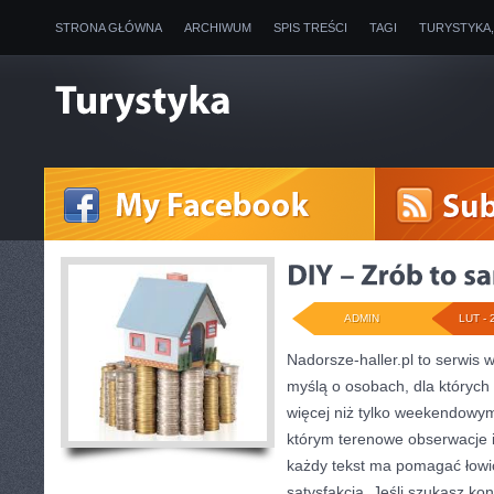
STRONA GŁÓWNA
ARCHIWUM
SPIS TREŚCI
TAGI
TURYSTYKA
ADMIN
LUT - 
Nadorsze-haller.pl to serwis w
myślą o osobach, dla których
więcej niż tylko weekendowym
którym terenowe obserwacje 
każdy tekst ma pomagać łowić
satysfakcją. Jeśli szukasz k