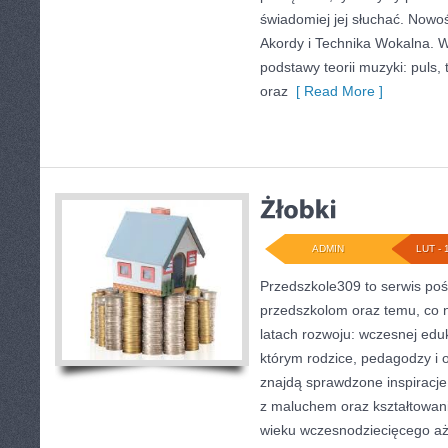
świadomiej jej słuchać. Nowoś
Akordy i Technika Wokalna. 
podstawy teorii muzyki: puls
oraz
[ Read More ]
ADMIN
LUT - 
Przedszkole309 to serwis poś
przedszkolom oraz temu, co 
latach rozwoju: wczesnej eduk
którym rodzice, pedagodzy i 
znajdą sprawdzone inspiracje 
z maluchem oraz kształtowani
wieku wczesnodziecięcego aż 