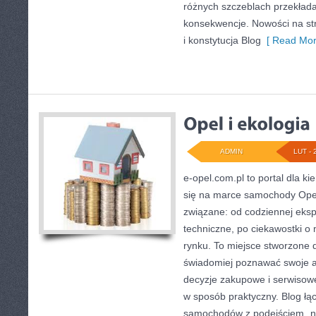
różnych szczeblach przekłada
konsekwencje. Nowości na str
i konstytucja Blog
[ Read Mor
ADMIN
LUT - 
e-opel.com.pl to portal dla k
się na marce samochody Opel 
związane: od codziennej ekspl
techniczne, po ciekawostki o
rynku. To miejsce stworzone d
świadomiej poznawać swoje a
decyzje zakupowe i serwisowe
w sposób praktyczny. Blog łą
samochodów z podejściem „na 