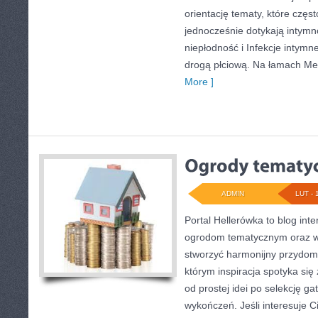
orientację tematy, które częs
jednocześnie dotykają intymno
niepłodność i Infekcje intym
drogą płciową. Na łamach Med
More ]
ADMIN
LUT - 
Portal Hellerówka to blog in
ogrodom tematycznym oraz 
stworzyć harmonijny przydom
którym inspiracja spotyka si
od prostej idei po selekcję g
wykończeń. Jeśli interesuje C