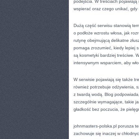
podejścia. W treściach pojawiają 
wspierać oraz czego unikać, gdy 
Dużą część serwisu stanowią tema
o podłoże wzrostu włosa, jak roz
rutynę obejmującą delikatne złus
pomaga zrozumieć, kiedy lepiej s
są kosmetyki bardziej treściwe. W
intensywnym wsparciem, aby włos
W serwisie pojawiają się także tre
również potrzebuje odżywienia, s
z twardą wodą. Blog podpowiada, 
szczególnie wymagające, takie ja
gładkość bez poczucia, że pielęg
johnmasters-polska.pl porusza te
zachowuje się inaczej w chłodnyc