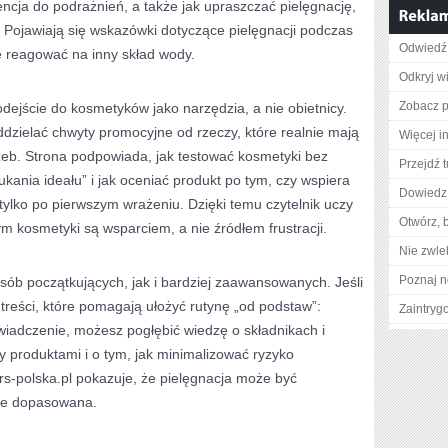
encja do podrażnień, a także jak upraszczać pielęgnację,
 Pojawiają się wskazówki dotyczące pielęgnacji podczas
Odwiedź 
e reagować na inny skład wody.
Odkryj w
Zobacz pe
dejście do kosmetyków jako narzędzia, a nie obietnicy.
dzielać chwyty promocyjne od rzeczy, które realnie mają
Więcej in
eb. Strona podpowiada, jak testować kosmetyki bez
Przejdź t
kania ideału” i jak oceniać produkt po tym, czy wspiera
Dowiedz 
tylko po pierwszym wrażeniu. Dzięki temu czytelnik uczy
Otwórz, 
ym kosmetyki są wsparciem, a nie źródłem frustracji.
Nie zwlek
Poznaj n
osób początkujących, jak i bardziej zaawansowanych. Jeśli
 treści, które pomagają ułożyć rutynę „od podstaw”:
Zaintry
wiadczenie, możesz pogłębić wiedzę o składnikach i
 produktami i o tym, jak minimalizować ryzyko
ers-polska.pl pokazuje, że pielęgnacja może być
ie dopasowana.