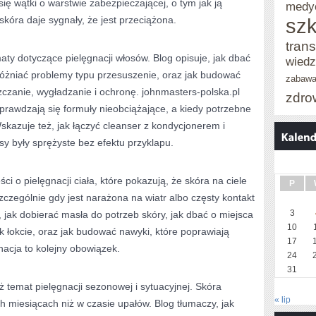
się wątki o warstwie zabezpieczającej, o tym jak ją
medy
skóra daje sygnały, że jest przeciążona.
szk
trans
ty dotyczące pielęgnacji włosów. Blog opisuje, jak dbać
wied
różniać problemy typu przesuszenie, oraz jak budować
zabaw
zczanie, wygładzanie i ochronę. johnmasters-polska.pl
zdro
prawdzają się formuły nieobciążające, a kiedy potrzebne
skazuje też, jak łączyć cleanser z kondycjonerem i
y były sprężyste bez efektu przyklapu.
ści o pielęgnacji ciała, które pokazują, że skóra na ciele
P
zczególnie gdy jest narażona na wiatr albo częsty kontakt
3
jak dobierać masła do potrzeb skóry, jak dbać o miejsca
10
k łokcie, oraz jak budować nawyki, które poprawiają
17
nacja to kolejny obowiązek.
24
31
ż temat pielęgnacji sezonowej i sytuacyjnej. Skóra
« lip
h miesiącach niż w czasie upałów. Blog tłumaczy, jak