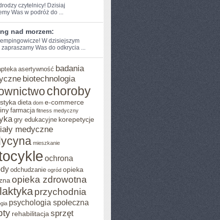
drodzy czytelnicy! Dzisiaj⁢
emy Was w podróż do‌ ...
ng nad morzem:
empingowicze! W dzisiejszym
 zapraszamy‌ Was do odkrycia‍ ...
badania
apteka
asertywność
yczne
biotechnologia
choroby
ownictwo
styka
e-commerce
dieta
dom
iny
farmacja
fitness medyczny
yka
korepetycje
gry edukacyjne
iały medyczne
ycyna
mieszkanie
tocykle
ochrona
ody
opieka
odchudzanie
ogród
opieka zdrowotna
zna
ilaktyka
przychodnia
psychologia społeczna
gia
pty
sprzęt
rehabilitacja