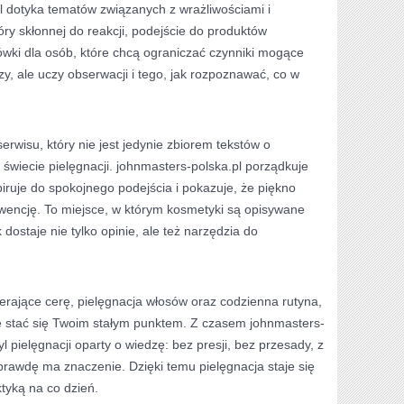
 dotyka tematów związanych z wrażliwościami i
óry skłonnej do reakcji, podejście do produktów
ki dla osób, które chcą ograniczać czynniki mogące
zy, ale uczy obserwacji i tego, jak rozpoznawać, co w
erwisu, który nie jest jedynie zbiorem tekstów o
wiecie pielęgnacji. johnmasters-polska.pl porządkuje
iruje do spokojnego podejścia i pokazuje, że piękno
ncję. To miejsce, w którym kosmetyki są opisywane
 dostaje nie tylko opinie, ale też narzędzia do
ierające cerę, pielęgnacja włosów oraz codzienna rutyna,
że stać się Twoim stałym punktem. Z czasem johnmasters-
 pielęgnacji oparty o wiedzę: bez presji, bez przesady, z
rawdę ma znaczenie. Dzięki temu pielęgnacja staje się
tyką na co dzień.