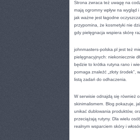
Strona zwraca też uwagę na codz
mają ogromny wpływ na wygląd i ko
jak ważne jest łagodne oczyszczan
przypomina, że kosmetyki nie dzia
gdy pielęgnacja wspiera skórę r
johnmasters-polska.pl jest też mi
pielęgnacyjnych: niekoniecznie d
będzie to krótka rutyna rano i w
pomaga znaleźć „złoty środek”, w
listą zadań do odhaczenia.
W serwisie odnajdą się również 
skinimalismem. Blog pokazuje, j
unikać dublowania produktów, ora
przeciążają rutyny. Dla wielu o
realnym wsparciem skóry i włosó