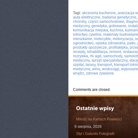
CATEGORIES:
TURYSTYKA, PODRÓŻE
Tagi:
akcesoria kuchenne
,
aranżacja w
auta elektryczne
,
badania genetyczne
choroby
,
części samochodowe
,
diagno
medyczny
,
genetyka
,
gotowanie
,
insta
komunikacja miejska
,
kuchnia
,
kulinari
lotnictwo cywilne
,
materiały budowlan
mieszkanie
,
motocykle
,
motoryzacja
,
o
ogrodnictwo
,
opieka zdrowotna
,
patio
,
produkty spożywcze
,
profilaktyka
,
prze
recepty
,
rehabilitacja
,
remont
,
restaura
rozrywka
,
rtv agd
,
samochody
,
samolot
medyczny
,
sprzęt specjalistyczny
,
stac
szpital
,
tarasy
,
transport
,
transport lotni
medyczna
,
wina
,
wodociągi
,
wyposaże
wnętrz
,
zdrowe żywienie
Comments are closed.
Miłość na Kartach Powieści
6 sierpnia, 2026
Styl i Gatunki Fotografii