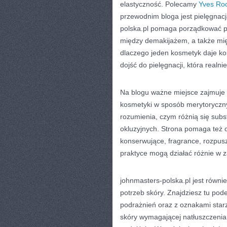
elastyczność. Polecamy
Yves Roc
przewodnim bloga jest pielęgnacj
polska.pl pomaga porządkować po
między demakijażem, a także międ
dlaczego jeden kosmetyk daje kom
dojść do pielęgnacji, która realni
Na blogu ważne miejsce zajmuje 
kosmetyki w sposób merytoryczny.
rozumienia, czym różnią się subst
okluzyjnych. Strona pomaga też 
konserwujące, fragrance, rozpuszc
praktyce mogą działać różnie w z
johnmasters-polska.pl jest równie
potrzeb skóry. Znajdziesz tu pode
podrażnień oraz z oznakami starz
skóry wymagającej natłuszczenia