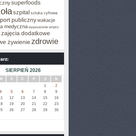
superfoods
czny
oła
szpital
sztuka cyfrowa
port publiczny
wakacje
za medyczna
wyposażenie wnętrz
zajęcia dodatkowe
a
zdrowie
we żywienie
SIERPIEŃ 2026
W
Ś
C
P
S
N
1
2
4
5
6
7
8
9
11
12
13
14
15
16
18
19
20
21
22
23
25
26
27
28
29
30