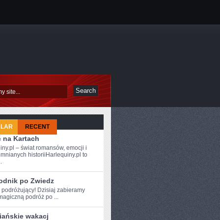
ULAR
RECENT
ć na Kartach
iny.pl – świat romansów, emocji i
mnianych historiiHarlequiny.pl to
.
odnik po Zwiedz
 podróżujący! ‍Dzisiaj ⁣zabieramy
agiczną podróż po ...
iańskie wakacj