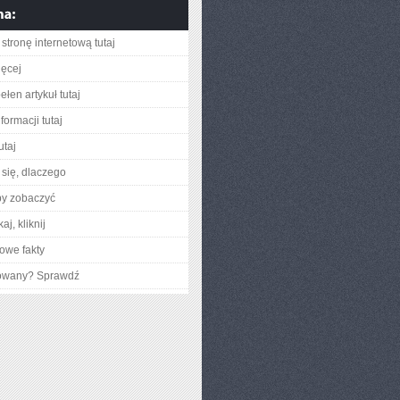
stronę internetową tutaj
ięcej
łen artykuł tutaj
formacji tutaj
utaj
się, dlaczego
by zobaczyć
aj, kliknij
owe fakty
gowany? Sprawdź