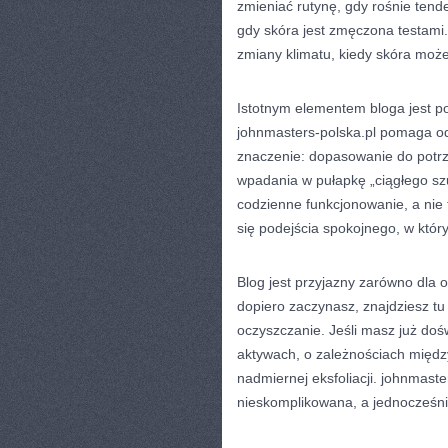
zmieniać rutynę, gdy rośnie tend
gdy skóra jest zmęczona testami.
zmiany klimatu, kiedy skóra moż
Istotnym elementem bloga jest po
johnmasters-polska.pl pomaga od
znaczenie: dopasowanie do potrz
wpadania w pułapkę „ciągłego szu
codzienne funkcjonowanie, a nie 
się podejścia spokojnego, w któr
Blog jest przyjazny zarówno dla 
dopiero zaczynasz, znajdziesz tu
oczyszczanie. Jeśli masz już doś
aktywach, o zależnościach między
nadmiernej eksfoliacji. johnmast
nieskomplikowana, a jednocześn