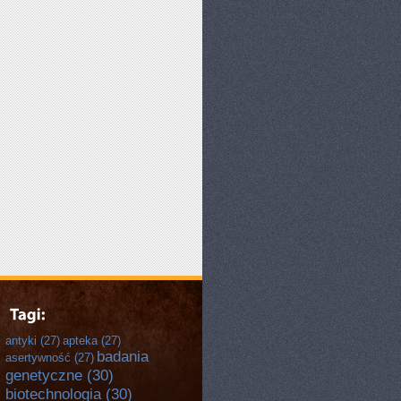
antyki
(27)
apteka
(27)
badania
asertywność
(27)
genetyczne
(30)
biotechnologia
(30)