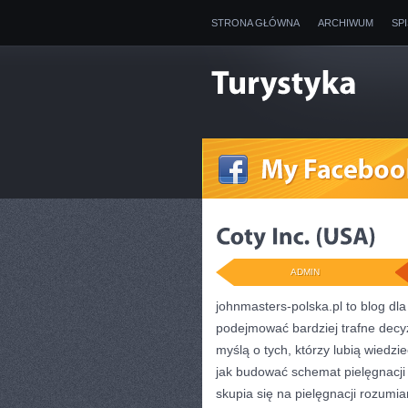
STRONA GŁÓWNA
ARCHIWUM
SP
ADMIN
johnmasters-polska.pl to blog dla
podejmować bardziej trafne decy
myślą o tych, którzy lubią wiedzie
jak budować schemat pielęgnacj
skupia się na pielęgnacji rozumia