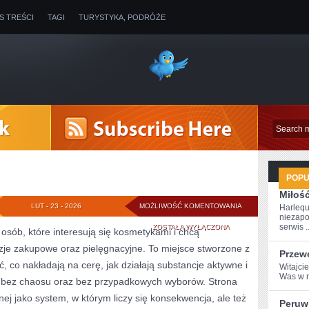
IS TREŚCI
TAGI
TURYSTYKA, PODRÓŻE
POP
Miłoś
COTY
LUT - 23 - 2026
MOŻLIWOŚĆ KOMENTOWANIA
Harlequ
niezapo
INC.
serwis ..
ZOSTAŁA WYŁĄCZONA
 osób, które interesują się kosmetykami i chcą
zje zakupowe oraz pielęgnacyjne. To miejsce stworzone z
(USA)
Przew
ć, co nakładają na cerę, jak działają substancje aktywne i
Witajcie
Was w m
i bez chaosu oraz bez przypadkowych wyborów. Strona
nej jako system, w którym liczy się konsekwencja, ale też
Peruw