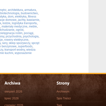
nętrz
,
architektura
,
armatura
,
,
biotechnologia
,
budownictwo
,
styka
,
dom
,
elektryka
,
fitness
lacje domowe
,
jachty
,
kawiarnie
,
a
,
łodzie
,
logistyka transportu
,
e
,
materiały medyczne
,
meble
,
dchudzanie
,
ogród
,
pielęgnacja roślin
,
pociągi
,
pisy
,
przychodnia
,
psychologia
,
cje
,
rowery elektryczne
,
y
,
sery
,
sklep spożywczy
,
sprzęt
je benzynowe
,
superfoods
,
czy
,
transport wodny
,
wiedza
nie kuchni
,
wyposażenie
sierpień 2026
Archiwum
lipiec 2026
Spis Treści
czerwiec 2026
Tagi