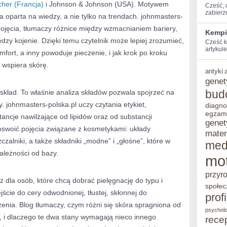
her (Francja)
i Johnson & Johnson (USA). Motywem
Cześć, ⁢
zabierz
a oparta na wiedzy, a nie tylko na trendach. johnmasters-
jęcia, tłumaczy różnice między wzmacnianiem bariery,
Kempi
zy kojenie. Dzięki temu czytelnik może lepiej zrozumieć,
Cześć k
artykule
fort, a inny powoduje pieczenie, i jak krok po kroku
e wspiera skórę.
antyki
genet
bud
skład. To właśnie analiza składów pozwala spojrzeć na
 johnmasters-polska.pl uczy czytania etykiet,
diagno
egzam
ancje nawilżające od lipidów oraz od substancji
genet
oswoić pojęcia związane z kosmetykami: układy
mater
zalniki, a także składniki „modne” i „głośne”, które w
med
ależności od bazy.
mo
przyr
ż dla osób, które chcą dobrać pielęgnację do typu i
społec
jście do cery odwodnionej, tłustej, skłonnej do
prof
enia. Blog tłumaczy, czym różni się skóra spragniona od
psycholo
, i dlaczego te dwa stany wymagają nieco innego
rece