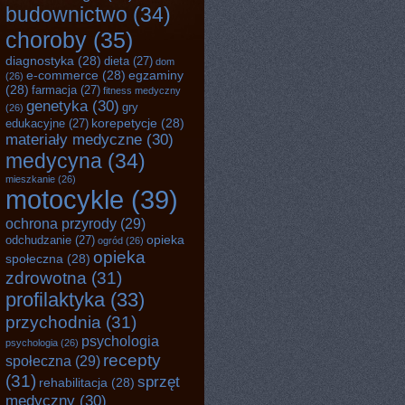
budownictwo
(34)
choroby
(35)
diagnostyka
(28)
dieta
(27)
dom
e-commerce
(28)
egzaminy
(26)
(28)
farmacja
(27)
fitness medyczny
genetyka
(30)
gry
(26)
korepetycje
(28)
edukacyjne
(27)
materiały medyczne
(30)
medycyna
(34)
mieszkanie
(26)
motocykle
(39)
ochrona przyrody
(29)
opieka
odchudzanie
(27)
ogród
(26)
opieka
społeczna
(28)
zdrowotna
(31)
profilaktyka
(33)
przychodnia
(31)
psychologia
psychologia
(26)
recepty
społeczna
(29)
(31)
sprzęt
rehabilitacja
(28)
medyczny
(30)