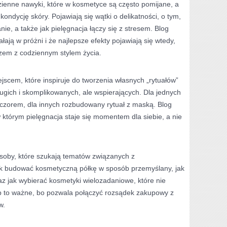
ienne nawyki, które w kosmetyce są często pomijane, a
ndycję skóry. Pojawiają się wątki o delikatności, o tym,
ie, a także jak pielęgnacja łączy się z stresem. Blog
łają w próżni i że najlepsze efekty pojawiają się wtedy,
azem z codziennym stylem życia.
ejscem, które inspiruje do tworzenia własnych „rytuałów”
ługich i skomplikowanych, ale wspierających. Dla jednych
ieczorem, dla innych rozbudowany rytuał z maską. Blog
 którym pielęgnacja staje się momentem dla siebie, a nie
osoby, które szukają tematów związanych z
ak budować kosmetyczną półkę w sposób przemyślany, jak
z jak wybierać kosmetyki wielozadaniowe, które nie
sób to ważne, bo pozwala połączyć rozsądek zakupowy z
w.