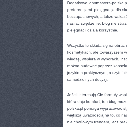
Dodatkowo johnmasters-polska.pl
preferencjami: pielęgnacja dla sk
bezzapachowych, a także wskazów
nasilać swędzenie. Blog nie stras
pielęgnacji działa korzystnie.
Wszystko to składa się na obraz s
kosmetykach, ale towarzyszem w ś
wiedzę, wspiera w wyborach, insp
można budować poprzez konsekwe
językiem praktycznym, a czytelnik
samodzielnych decyzji.
Jeżeli interesują Cię formuły wsp
która daje komfort, ten blog mo
polska.pl pomaga wypracować styl
większą uważnością na to, co nap
nie chwilowym trendem, lecz prak