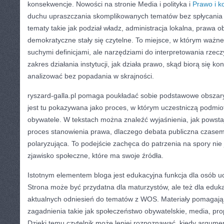
konsekwencje. Nowości na stronie Media i polityka i
Prawo i k
duchu upraszczania skomplikowanych tematów bez spłycania s
tematy takie jak podział władz, administracja lokalna, prawa 
demokratyczne stały się czytelne. To miejsce, w którym ważn
suchymi definicjami, ale narzędziami do interpretowania rzeczy
zakres działania instytucji, jak działa prawo, skąd biorą się konf
analizować bez popadania w skrajności.
ryszard-galla.pl pomaga poukładać sobie podstawowe obszary 
jest tu pokazywana jako proces, w którym uczestniczą podmiot
obywatele. W tekstach można znaleźć wyjaśnienia, jak powsta
proces stanowienia prawa, dlaczego debata publiczna czase
polaryzująca. To podejście zachęca do patrzenia na spory nie 
zjawisko społeczne, które ma swoje źródła.
Istotnym elementem bloga jest edukacyjna funkcja dla osób uc
Strona może być przydatna dla maturzystów, ale też dla eduka
aktualnych odniesień do tematów z WOS. Materiały pomagają
zagadnienia takie jak społeczeństwo obywatelskie, media, pro
Dzięki temu czytelnik może lepiej rozpoznawać, kiedy argumen