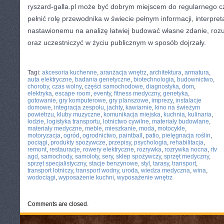
ryszard-galla.pl może być dobrym miejscem do regularnego cz
pełnić rolę przewodnika w świecie pełnym informacji, interpreta
nastawionemu na analizę łatwiej budować własne zdanie, roz
oraz uczestniczyć w życiu publicznym w sposób dojrzały.
CATEGORIES:
TURYSTYKA, PODRÓŻE
Tagi:
akcesoria kuchenne
,
aranżacja wnętrz
,
architektura
,
armatura
,
auta elektryczne
,
badania genetyczne
,
biotechnologia
,
budownictwo
,
choroby
,
czas wolny
,
części samochodowe
,
diagnostyka
,
dom
,
elektryka
,
escape room
,
eventy
,
fitness medyczny
,
genetyka
,
gotowanie
,
gry komputerowe
,
gry planszowe
,
imprezy
,
instalacje
domowe
,
integracja zespołu
,
jachty
,
kawiarnie
,
kino na świeżym
powietrzu
,
kluby muzyczne
,
komunikacja miejska
,
kuchnia
,
kulinaria
,
łodzie
,
logistyka transportu
,
lotnictwo cywilne
,
materiały budowlane
,
materiały medyczne
,
meble
,
mieszkanie
,
moda
,
motocykle
,
motoryzacja
,
ogród
,
ogrodnictwo
,
paintball
,
patio
,
pielęgnacja roślin
,
pociągi
,
produkty spożywcze
,
przepisy
,
psychologia
,
rehabilitacja
,
remont
,
restauracje
,
rowery elektryczne
,
rozrywka
,
rozrywka nocna
,
rtv
agd
,
samochody
,
samoloty
,
sery
,
sklep spożywczy
,
sprzęt medyczny
,
sprzęt specjalistyczny
,
stacje benzynowe
,
styl
,
tarasy
,
transport
,
transport lotniczy
,
transport wodny
,
uroda
,
wiedza medyczna
,
wina
,
wodociągi
,
wyposażenie kuchni
,
wyposażenie wnętrz
Comments are closed.