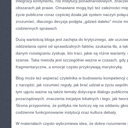
integracji kontynentu, roli instytucji ponadnarodowych, znacze
obszarach jak prawo. Omawiane mogą być też zależności mi
życie publiczne coraz częściej działa jak system naczyń połąc
zrozumieć, dlaczego decyzja podjęta „gdzieś daleko” może m
codziennych sprawach.
Dużą wartością bloga jest zachęta do krytycznego, ale uczciw
oddzielania opinii od sprawdzalnych faktów, szukania tła, a t
danym rozwiązaniu zyskuje, kto traci, jakie są różne warianty,
szanse. Taka metoda jest szczególnie ważna w czasach, gdy
fragmentaryczne, a emocje często przykrywają merytorykę.
Blog może też wspierać czytelnika w budowaniu kompetencji o
z narzędzi, jak rozumieć reguły, jak brać udział w życiu wspó
tym ujęciu ważne są także tematy dotyczące dialogu publiczneg
pozarządowych, znaczenia inicjatyw lokalnych i tego, jak twor
Strona przypomina, że polityka nie kończy się na oddaniu głosu
codzienne funkcjonowanie instytucji oraz kultura debaty.
W materiałach często wybrzmiewa idea, że dobre rozumienie 