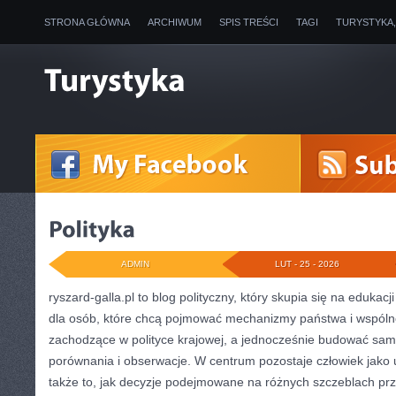
STRONA GŁÓWNA
ARCHIWUM
SPIS TREŚCI
TAGI
TURYSTYKA
ADMIN
LUT - 25 - 2026
ryszard-galla.pl to blog polityczny, który skupia się na edukacj
dla osób, które chcą pojmować mechanizmy państwa i wspólno
zachodzące w polityce krajowej, a jednocześnie budować samo
porównania i obserwacje. W centrum pozostaje człowiek jako 
także to, jak decyzje podejmowane na różnych szczeblach prz