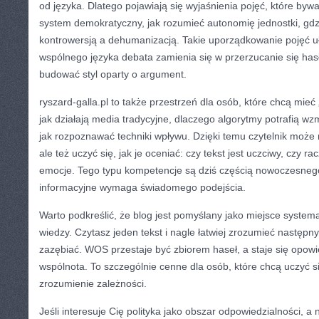
od języka. Dlatego pojawiają się wyjaśnienia pojęć, które by
system demokratyczny, jak rozumieć autonomię jednostki, gdz
kontrowersją a dehumanizacją. Takie uporządkowanie pojęć u
wspólnego języka debata zamienia się w przerzucanie się hasł
budować styl oparty o argument.
ryszard-galla.pl to także przestrzeń dla osób, które chcą mie
jak działają media tradycyjne, dlaczego algorytmy potrafią wz
jak rozpoznawać techniki wpływu. Dzięki temu czytelnik może 
ale też uczyć się, jak je oceniać: czy tekst jest uczciwy, czy ra
emocje. Tego typu kompetencje są dziś częścią nowoczesne
informacyjne wymaga świadomego podejścia.
Warto podkreślić, że blog jest pomyślany jako miejsce syste
wiedzy. Czytasz jeden tekst i nagle łatwiej zrozumieć następny
zazębiać. WOS przestaje być zbiorem haseł, a staje się opowie
wspólnota. To szczególnie cenne dla osób, które chcą uczyć si
zrozumienie zależności.
Jeśli interesuje Cię polityka jako obszar odpowiedzialności, a ni