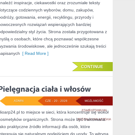
znaleźć inspiracje, ciekawostki oraz zrozumiałe teksty
dotyczące codziennych wyborów, domu, zakupów,
podróży, gotowania, energii, recyklingu, przyrody i
nowoczesnych rozwiązań wspierających bardziej
odpowiedzialny styl życia. Strona została przygotowana z
myślą o osobach, które chcą poznawać współczesne
wyzwania środowiskowe, ale jednocześnie szukają treści
napisanych
[ Read More ]
CONTINUE
ADMIN
CZE - 20 - 2026
MOŻLIWOŚĆ
PIELĘGNACJA
KOMENTOWANIA
Bioarp24.pl to miejsce w sieci, która koncentruje się wokół
kosmetyków organicznych. Strona może być traktowana
CIAŁA
ZOSTAŁA WYŁĄCZONA
jako praktyczne źródło informacji dla osób, które
I
interesują się naturalnym podejściem do urody. To witryna,