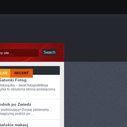
ULAR
RECENT
 Gatunki Fotog
toksiążka – świat fotografiiMoja
ążka to obszerna strona poświęcona
odnik po Zwiedz
 podróżujący! ‍Dzisiaj ⁣zabieramy
agiczną podróż po ...
iańskie wakacj