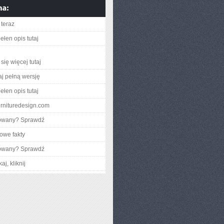
teraz
ełen opis tutaj
się więcej tutaj
aj pełną wersję
ełen opis tutaj
furnituredesign.com
gowany? Sprawdź
owe fakty
gowany? Sprawdź
aj, kliknij