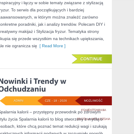
inspiracyjny i łączy w sobie tematy związane z stylizacją
SKÓRY
fryzur. To serwis dla początkujących i bardziej
zaawansowanych, w którym można znaleźć zarówno
konkretne poradniki, jak i analizy trendów. Polecam DIY i
kreatywny makijaż i Stylizacja fryzur. Tematyka strony
skupia się przede wszystkim na technikach upiększania,
ale nie ogranicza się
[ Read More ]
CONTINUE
ADMIN
CZE - 18 - 2026
MOŻLIWOŚĆ
NOWINKI
KOMENTOWANIA
Spalarnia kalorii – przystępny przewodnik po zdrowym
stylu życia Spalarnia kalorii to blog stworzony z myślą o
I
ZOSTAŁA WYŁĄCZONA
osobach, które chcą poznać temat redukcji wagi i szukają
TRENDY
praktycznych informacji podanych w zrozumiały sposób.