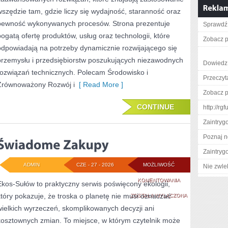
wszędzie tam, gdzie liczy się wydajność, staranność oraz
pewność wykonywanych procesów. Strona prezentuje
Sprawdź 
bogatą ofertę produktów, usług oraz technologii, które
Zobacz p
odpowiadają na potrzeby dynamicznie rozwijającego się
przemysłu i przedsiębiorstw poszukujących niezawodnych
Dowiedz 
rozwiązań technicznych. Polecam Środowisko i
Przeczyt
Zrównoważony Rozwój i
[ Read More ]
Zobacz p
CONTINUE
http://rg
Zaintry
Poznaj n
Zaintry
ADMIN
CZE - 27 - 2026
MOŻLIWOŚĆ
Nie zwlek
ŚWIADOME
KOMENTOWANIA
Ekos-Sułów to praktyczny serwis poświęcony ekologii,
który pokazuje, że troska o planetę nie musi oznaczać
ZAKUPY
ZOSTAŁA WYŁĄCZONA
wielkich wyrzeczeń, skomplikowanych decyzji ani
kosztownych zmian. To miejsce, w którym czytelnik może