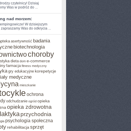
drodzy czytelnicy! Dzisiaj⁢
emy Was w podróż do‌ ...
ng nad morzem:
empingowicze! W dzisiejszym
 zapraszamy‌ Was do odkrycia‍ ...
badania
apteka
asertywność
yczne
biotechnologia
choroby
ownictwo
styka
e-commerce
dieta
dom
iny
farmacja
fitness medyczny
yka
korepetycje
gry edukacyjne
iały medyczne
ycyna
mieszkanie
tocykle
ochrona
ody
opieka
odchudzanie
ogród
opieka zdrowotna
zna
ilaktyka
przychodnia
psychologia społeczna
gia
pty
sprzęt
rehabilitacja