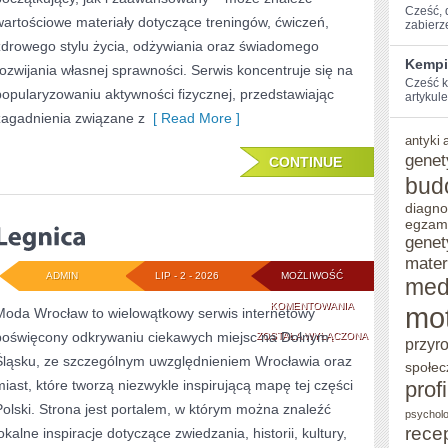
Cześć, ⁢
wartościowe materiały dotyczące treningów, ćwiczeń,
zabierz
zdrowego stylu życia, odżywiania oraz świadomego
Kempi
rozwijania własnej sprawności. Serwis koncentruje się na
Cześć k
popularyzowaniu aktywności fizycznej, przedstawiając
artykule
zagadnienia związane z
[ Read More ]
antyki
genet
CONTINUE
bud
diagno
egzam
genet
mater
ADMIN
LIP - 2 - 2026
MOŻLIWOŚĆ
med
LEGNICA
KOMENTOWANIA
mo
Moda Wrocław to wielowątkowy serwis internetowy
poświęcony odkrywaniu ciekawych miejsc na Dolnym
ZOSTAŁA WYŁĄCZONA
przyr
Śląsku, ze szczególnym uwzględnieniem Wrocławia oraz
społec
miast, które tworzą niezwykle inspirującą mapę tej części
prof
Polski. Strona jest portalem, w którym można znaleźć
psycholo
rece
okalne inspiracje dotyczące zwiedzania, historii, kultury,