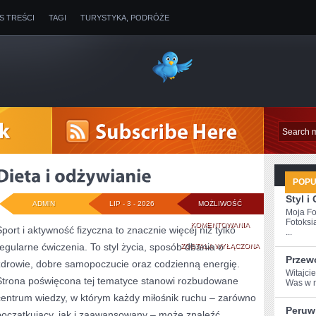
IS TREŚCI
TAGI
TURYSTYKA, PODRÓŻE
POP
Styl i
ADMIN
LIP - 3 - 2026
MOŻLIWOŚĆ
Moja Fo
Fotoksi
DIETA
KOMENTOWANIA
Sport i aktywność fizyczna to znacznie więcej niż tylko
...
regularne ćwiczenia. To styl życia, sposób dbania o
I
ZOSTAŁA WYŁĄCZONA
Przew
zdrowie, dobre samopoczucie oraz codzienną energię.
ODŻYWIANIE
Witajcie
Strona poświęcona tej tematyce stanowi rozbudowane
Was w m
centrum wiedzy, w którym każdy miłośnik ruchu – zarówno
Peruw
początkujący, jak i zaawansowany – może znaleźć