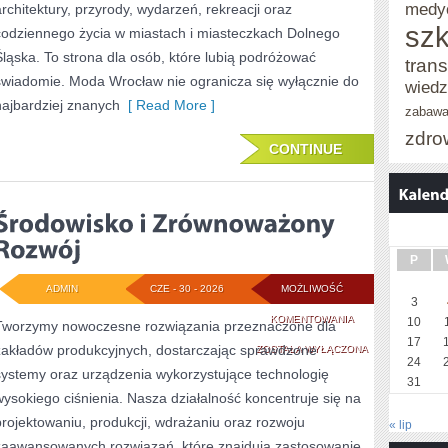
medy
architektury, przyrody, wydarzeń, rekreacji oraz
szk
codziennego życia w miastach i miasteczkach Dolnego
Śląska. To strona dla osób, które lubią podróżować
trans
świadomie. Moda Wrocław nie ogranicza się wyłącznie do
wied
najbardziej znanych
[ Read More ]
zabaw
zdro
CONTINUE
P
ADMIN
CZE - 30 - 2026
MOŻLIWOŚĆ
3
ŚRODOWISKO
KOMENTOWANIA
10
Tworzymy nowoczesne rozwiązania przeznaczone dla
17
zakładów produkcyjnych, dostarczając sprawdzone
I
ZOSTAŁA WYŁĄCZONA
24
systemy oraz urządzenia wykorzystujące technologię
ZRÓWNOWAŻONY
31
wysokiego ciśnienia. Nasza działalność koncentruje się na
ROZWÓJ
projektowaniu, produkcji, wdrażaniu oraz rozwoju
« lip
zaawansowanych rozwiązań, które znajdują zastosowanie