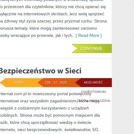
W
To przestrzeń dla czytelników, którzy nie chcą opierać się
ODCHUDZANIU
wyłącznie na internetowych skrótach, lecz wolą spojrzeć
na zdrowy styl życia szerzej: przez pryzmat ruchu. Strona
porusza tematy, które mogą zainteresować zarówno
osoby wracające po przerwie, jak i tych,
[ Read More ]
CONTINUE
ADMIN
CZE - 17 - 2026
MOŻLIWOŚĆ
BEZPIECZEŃSTWO
KOMENTOWANIA
Internat.com.pl to nowoczesny portal poświęcony
internetowi oraz wszystkim zagadnieniom, które mają
W
ZOSTAŁA WYŁĄCZONA
związek z codziennym korzystaniem z urządzeń
SIECI
mobilnych. Strona może być pomocnym miejscem dla
osób, które chcą uporządkować wiedzę o świecie
internetu, sieci bezprzewodowych, światłowodów, 5G,