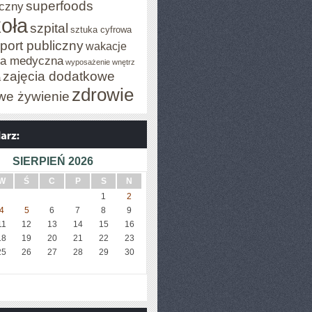
superfoods
czny
oła
szpital
sztuka cyfrowa
port publiczny
wakacje
za medyczna
wyposażenie wnętrz
zajęcia dodatkowe
a
zdrowie
we żywienie
SIERPIEŃ 2026
W
Ś
C
P
S
N
1
2
4
5
6
7
8
9
11
12
13
14
15
16
18
19
20
21
22
23
25
26
27
28
29
30