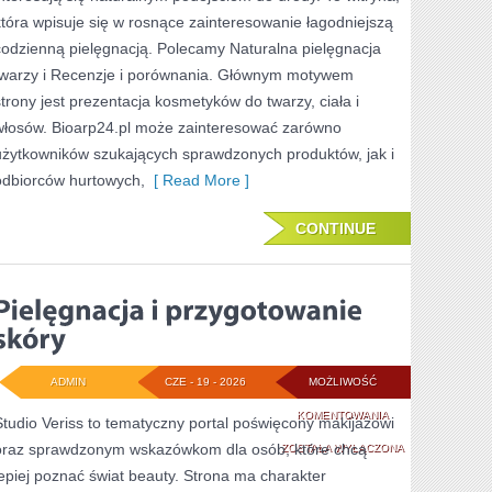
WŁOSÓW
która wpisuje się w rosnące zainteresowanie łagodniejszą
codzienną pielęgnacją. Polecamy Naturalna pielęgnacja
twarzy i Recenzje i porównania. Głównym motywem
strony jest prezentacja kosmetyków do twarzy, ciała i
włosów. Bioarp24.pl może zainteresować zarówno
użytkowników szukających sprawdzonych produktów, jak i
odbiorców hurtowych,
[ Read More ]
CONTINUE
ADMIN
CZE - 19 - 2026
MOŻLIWOŚĆ
PIELĘGNACJA
KOMENTOWANIA
Studio Veriss to tematyczny portal poświęcony makijażowi
oraz sprawdzonym wskazówkom dla osób, które chcą
I
ZOSTAŁA WYŁĄCZONA
lepiej poznać świat beauty. Strona ma charakter
PRZYGOTOWANIE