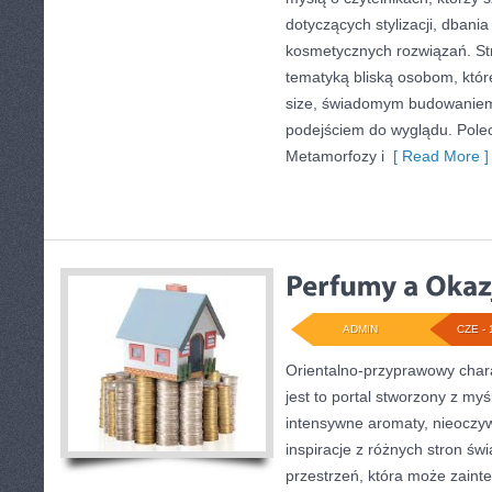
dotyczących stylizacji, dbani
kosmetycznych rozwiązań. Str
tematyką bliską osobom, któr
size, świadomym budowaniem
podejściem do wyglądu. Poleca
Metamorfozy i
[ Read More ]
ADMIN
CZE - 
Orientalno-przyprawowy charak
jest to portal stworzony z my
intensywne aromaty, nieoczywi
inspiracje z różnych stron świ
przestrzeń, która może zain