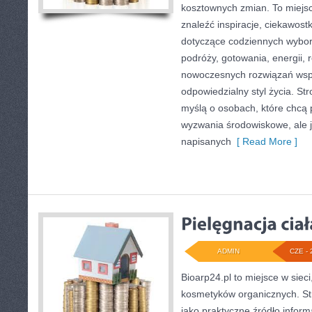
kosztownych zmian. To miejsc
znaleźć inspiracje, ciekawostk
dotyczące codziennych wybo
podróży, gotowania, energii, r
nowoczesnych rozwiązań wspi
odpowiedzialny styl życia. St
myślą o osobach, które chcą
wyzwania środowiskowe, ale j
napisanych
[ Read More ]
ADMIN
CZE - 
Bioarp24.pl to miejsce w sieci
kosmetyków organicznych. St
jako praktyczne źródło informa