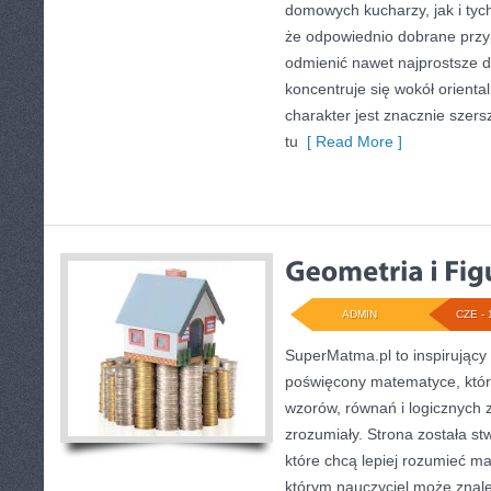
domowych kucharzy, jak i tyc
że odpowiednio dobrane przyp
odmienić nawet najprostsze d
koncentruje się wokół oriental
charakter jest znacznie szer
tu
[ Read More ]
ADMIN
CZE - 
SuperMatma.pl to inspirujący
poświęcony matematyce, który
wzorów, równań i logicznych 
zrozumiały. Strona została s
które chcą lepiej rozumieć m
którym nauczyciel może znale