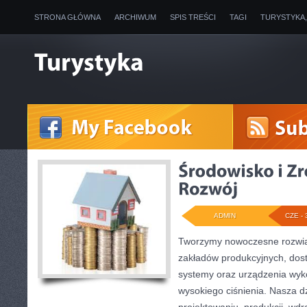
STRONA GŁÓWNA
ARCHIWUM
SPIS TREŚCI
TAGI
TURYSTYKA
ADMIN
CZE - 
Tworzymy nowoczesne rozwią
zakładów produkcyjnych, dos
systemy oraz urządzenia wyko
wysokiego ciśnienia. Nasza dz