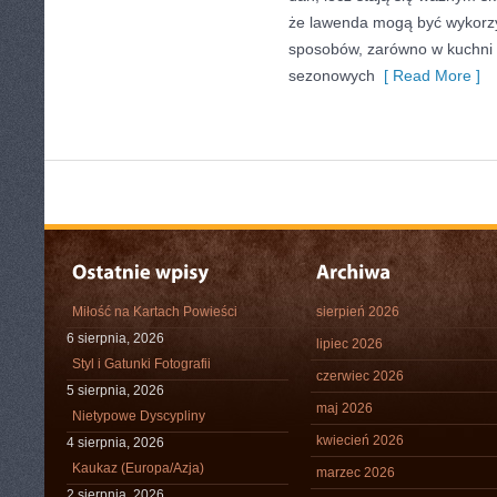
że lawenda mogą być wykorz
sposobów, zarówno w kuchni tr
sezonowych
[ Read More ]
Miłość na Kartach Powieści
sierpień 2026
6 sierpnia, 2026
lipiec 2026
Styl i Gatunki Fotografii
czerwiec 2026
5 sierpnia, 2026
maj 2026
Nietypowe Dyscypliny
kwiecień 2026
4 sierpnia, 2026
Kaukaz (Europa/Azja)
marzec 2026
2 sierpnia, 2026