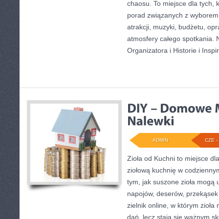
chaosu. To miejsce dla tych, 
porad związanych z wyborem s
atrakcji, muzyki, budżetu, o
atmosfery całego spotkania. 
Organizatora i Historie i Inspi
ADMIN
CZE - 
Zioła od Kuchni to miejsce dl
ziołową kuchnię w codziennym
tym, jak suszone zioła mogą 
napojów, deserów, przekąsek
zielnik online, w którym zioła
dań, lecz stają się ważnym sk