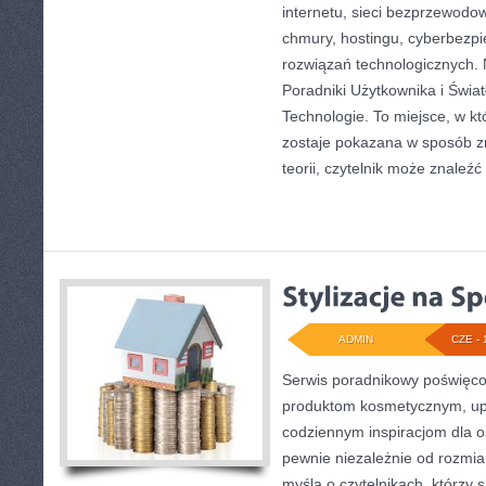
internetu, sieci bezprzewodo
chmury, hostingu, cyberbezp
rozwiązań technologicznych. 
Poradniki Użytkownika i Świ
Technologie. To miejsce, w k
zostaje pokazana w sposób z
teorii, czytelnik może znaleźć
ADMIN
CZE - 
Serwis poradnikowy poświęcony
produktom kosmetycznym, upi
codziennym inspiracjom dla o
pewnie niezależnie od rozmia
myślą o czytelnikach, którzy 