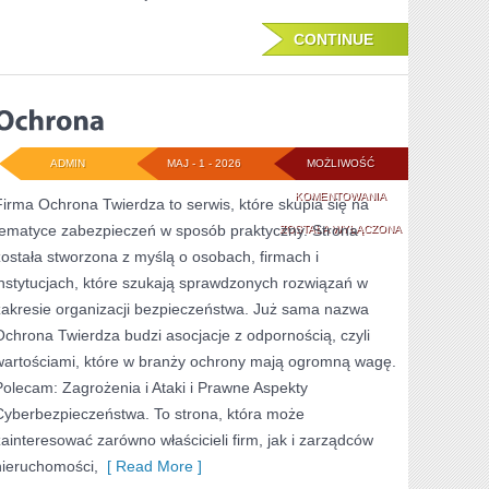
CONTINUE
ADMIN
MAJ - 1 - 2026
MOŻLIWOŚĆ
OCHRONA
KOMENTOWANIA
Firma Ochrona Twierdza to serwis, które skupia się na
tematyce zabezpieczeń w sposób praktyczny. Strona
ZOSTAŁA WYŁĄCZONA
została stworzona z myślą o osobach, firmach i
instytucjach, które szukają sprawdzonych rozwiązań w
zakresie organizacji bezpieczeństwa. Już sama nazwa
Ochrona Twierdza budzi asocjacje z odpornością, czyli
wartościami, które w branży ochrony mają ogromną wagę.
Polecam: Zagrożenia i Ataki i Prawne Aspekty
Cyberbezpieczeństwa. To strona, która może
zainteresować zarówno właścicieli firm, jak i zarządców
nieruchomości,
[ Read More ]