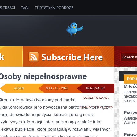
IS TREŚCI
TAGI
TURYSTYKA, PODRÓŻE
POP
Miłoś
ADMIN
MAJ - 10 - 2026
MOŻLIWOŚĆ
Harlequ
niezapo
OSOBY
KOMENTOWANIA
Strona internetowa tworzony pod marką
serwis ..
OlgaKomorowska.pl to nowoczesna platforma, które łączy
NIEPEŁNOSPRAW
ZOSTAŁA WYŁĄCZONA
Przew
pasję do świadomego życia, kobiecej energii oraz
Witajcie
użytecznych informacji. Internauci mogą znaleźć tutaj
Was w m
ciekawe publikacje, które pomagają w rozwijaniu własnych
Peruw
zainteresowań. Strona została stworzona z myślą o