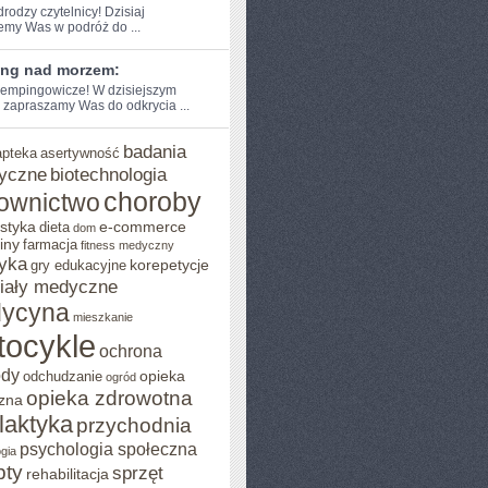
drodzy czytelnicy! Dzisiaj⁢
emy Was w podróż do‌ ...
ng nad morzem:
empingowicze! W dzisiejszym
 zapraszamy‌ Was do odkrycia‍ ...
badania
apteka
asertywność
yczne
biotechnologia
choroby
ownictwo
styka
e-commerce
dieta
dom
iny
farmacja
fitness medyczny
yka
korepetycje
gry edukacyjne
iały medyczne
ycyna
mieszkanie
tocykle
ochrona
ody
opieka
odchudzanie
ogród
opieka zdrowotna
zna
ilaktyka
przychodnia
psychologia społeczna
gia
pty
sprzęt
rehabilitacja