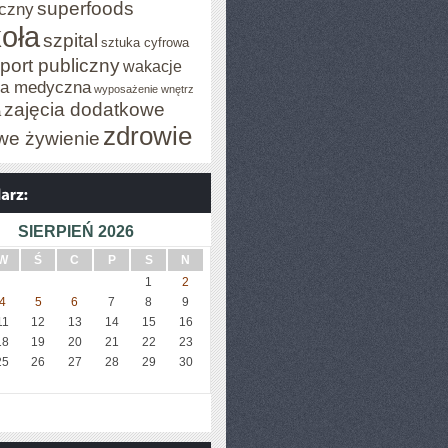
superfoods
czny
oła
szpital
sztuka cyfrowa
port publiczny
wakacje
za medyczna
wyposażenie wnętrz
zajęcia dodatkowe
a
zdrowie
we żywienie
SIERPIEŃ 2026
W
Ś
C
P
S
N
1
2
4
5
6
7
8
9
11
12
13
14
15
16
18
19
20
21
22
23
25
26
27
28
29
30