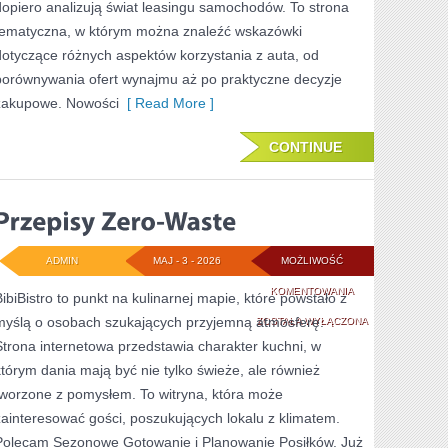
dopiero analizują świat leasingu samochodów. To strona
tematyczna, w którym można znaleźć wskazówki
dotyczące różnych aspektów korzystania z auta, od
porównywania ofert wynajmu aż po praktyczne decyzje
zakupowe. Nowości
[ Read More ]
CONTINUE
ADMIN
MAJ - 3 - 2026
MOŻLIWOŚĆ
PRZEPISY
KOMENTOWANIA
BibiBistro to punkt na kulinarnej mapie, które powstało z
myślą o osobach szukających przyjemną atmosferę.
ZERO-
ZOSTAŁA WYŁĄCZONA
Strona internetowa przedstawia charakter kuchni, w
WASTE
którym dania mają być nie tylko świeże, ale również
tworzone z pomysłem. To witryna, która może
zainteresować gości, poszukujących lokalu z klimatem.
Polecam Sezonowe Gotowanie i Planowanie Posiłków. Już