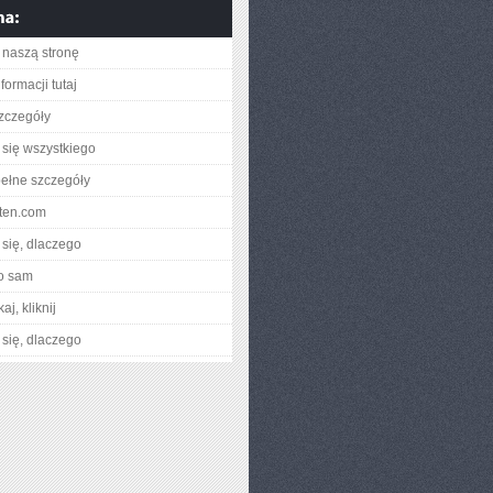
naszą stronę
formacji tutaj
zczegóły
się wszystkiego
ełne szczegóły
oten.com
się, dlaczego
o sam
aj, kliknij
się, dlaczego