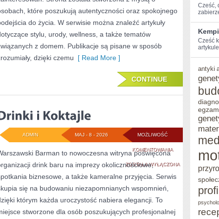
Cześć, ⁢
osobach, które poszukują autentyczności oraz spokojnego
zabierz
podejścia do życia. W serwisie można znaleźć artykuły
Kempi
dotyczące stylu, urody, wellness, a także tematów
Cześć k
związanych z domem. Publikacje są pisane w sposób
artykule
zrozumiały, dzięki czemu
[ Read More ]
antyki
genet
CONTINUE
bud
diagno
egzam
genet
mater
ADMIN
MAJ - 8 - 2026
MOŻLIWOŚĆ
med
DRINKI
KOMENTOWANIA
mo
Warszawski Barman to nowoczesna witryna poświęcona
organizacji drink baru na imprezy okolicznościowe,
I
ZOSTAŁA WYŁĄCZONA
przyr
spotkania biznesowe, a także kameralne przyjęcia. Serwis
KOKTAJLE
społec
skupia się na budowaniu niezapomnianych wspomnień,
prof
dzięki którym każda uroczystość nabiera elegancji. To
psycholo
rece
miejsce stworzone dla osób poszukujących profesjonalnej