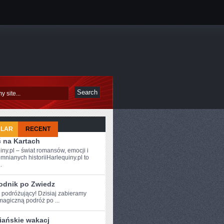
ULAR
RECENT
ć na Kartach
iny.pl – świat romansów, emocji i
mnianych historiiHarlequiny.pl to
.
NE
odnik po Zwiedz
 podróżujący! ‍Dzisiaj ⁣zabieramy
agiczną podróż po ...
iańskie wakacj