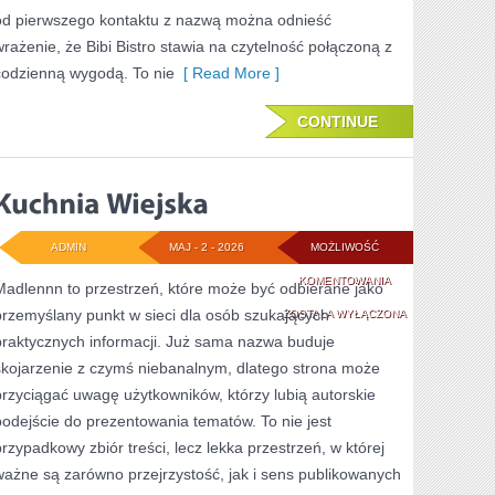
od pierwszego kontaktu z nazwą można odnieść
wrażenie, że Bibi Bistro stawia na czytelność połączoną z
codzienną wygodą. To nie
[ Read More ]
CONTINUE
ADMIN
MAJ - 2 - 2026
MOŻLIWOŚĆ
KUCHNIA
KOMENTOWANIA
Madlennn to przestrzeń, które może być odbierane jako
przemyślany punkt w sieci dla osób szukających
WIEJSKA
ZOSTAŁA WYŁĄCZONA
praktycznych informacji. Już sama nazwa buduje
skojarzenie z czymś niebanalnym, dlatego strona może
przyciągać uwagę użytkowników, którzy lubią autorskie
podejście do prezentowania tematów. To nie jest
przypadkowy zbiór treści, lecz lekka przestrzeń, w której
ważne są zarówno przejrzystość, jak i sens publikowanych