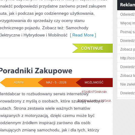
znaleźć podpowiedzi przydatne zarówno przed zakupem
auta, jak i podczas jego codziennego użytkowania,
Odwiedź 
przygotowania do sprzedaży czy oceny stanu
Więcej in
technicznego pojazdu. Zobacz też: Samochody
Poznaj s
Elektryczne i Hybrydowe i Mobilność
[ Read More ]
Dowiedz 
CONTINUE
Zobacz p
http://sc
Dowiedz 
Zobacz t
ADMIN
MAJ - 5 - 2026
MOŻLIWOŚĆ
Nie zwlek
PORADNIKI
KOMENTOWANIA
Dowiedz 
Rentdabcar to rozbudowany serwis internetowy
prowadzony z myślą o osobach, które szukają wiedzy o
ZAKUPOWE
ZOSTAŁA WYŁĄCZONA
autach. Strona zestawia wiele ważnych tematów
związanych z motoryzacją, dzięki czemu może być
codziennym źródłem inspiracji zarówno dla osób
planujących zmianę samochodu, jak i dla tych, którzy