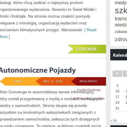
medy
obsługi, które chcą zadbać o najwyższy poziom
szk
organizowanego wydarzenia. Nowości to Świat Wódki i
Drinki i Koktajle. Na stronie można znaleźć pomysły
trans
związane z mixologią, organizacją wydarzeń oraz
wied
tworzeniem klimatycznych przyjęć. Warszawski
[ Read
zabaw
More ]
zdro
CONTINUE
P
ADMIN
MAJ - 6 - 2026
MOŻLIWOŚĆ
3
AUTONOMICZNE
KOMENTOWANIA
10
Moto Concierge to automobilowy serwis informacyjny,
17
który został przygotowany z myślą o osobach szukających
POJAZDY
ZOSTAŁA WYŁĄCZONA
24
wiedzy o samochodach. Strona skupia się przede
31
wszystkim na konkretnych wskazówkach związanych z
sprawdzaniem samochodów, zwłaszcza tych dostępnych
« lip
na rynku używanym. To miejsce, w którym czytelnik może