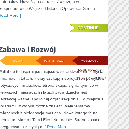
materiałów. Nowości na stronie: Zwierzęta w
Gospodarstwie i Wiejskie Historie i Opowieści. Strona
[
Read More ]
CONTINUE
ADMIN
MAJ - 2 - 2026
MOŻLIWOŚĆ
ZABAWA
KOMENTOWANIA
Wallaboo to inspirujące miejsce w sieci stworzone z myślą
o mamach i tatach, którzy szukają inspirujących pomysłów
I
ZOSTAŁA WYŁĄCZONA
dotyczących maluchów. Strona skupia się na tym, co w
ROZWÓJ
pierwszych miesiącach i latach życia dziecka jest
naprawdę ważne: spokojnej organizacji dnia. To miejsce z
poradami, w którym można znaleźć wiele tematów
związanych z pielęgnacją malucha. Nowe kategorie na
stronie to: Mama i Tata i Eko i Naturalnie. Strona została
przygotowana z myślą o
[ Read More ]