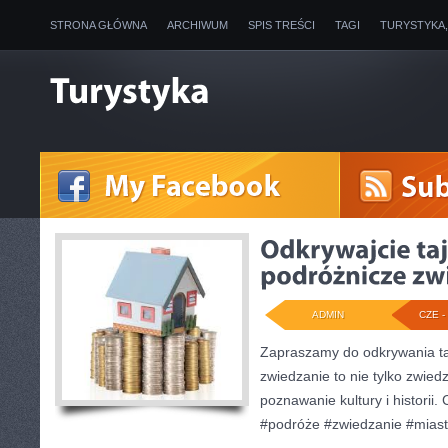
STRONA GŁÓWNA
ARCHIWUM
SPIS TREŚCI
TAGI
TURYSTYKA
ADMIN
CZE - 
Zapraszamy do odkrywania ta
zwiedzanie to nie tylko zwied
poznawanie kultury i historii
#podróże #zwiedzanie #mias