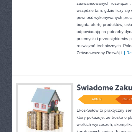
zaawansowanych rozwiązań, k
wszędzie tam, gdzie liczy się
pewność wykonywanych proce
bogatą ofertę produktów, usłu
odpowiadają na potrzeby dyna
przemysłu i przedsiębiorstw
rozwiązań technicznych. Pol
Zrównoważony Rozwój i
[ Re
ADMIN
CZE - 
Ekos-Sułów to praktyczny ser
który pokazuje, że troska o p
wielkich wyrzeczeń, skomplik
kosztownych zmian. To miejsc