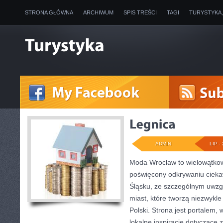
STRONA GŁÓWNA
ARCHIWUM
SPIS TREŚCI
TAGI
TURYSTYKA
ADMIN
LIP - 
Moda Wrocław to wielowątkow
poświęcony odkrywaniu ciek
Śląsku, ze szczególnym uwzg
miast, które tworzą niezwykle
Polski. Strona jest portalem,
lokalne inspiracje dotyczące zw