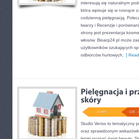
interesują się naturalnym pod
która wpisuje się w rosnące 
codzienną pielęgnacją. Polec
twarzy i Recenzje i porówn
strony jest prezentacja kosme
włosów. Bioarp24.pl może za
użytkowników szukających sp
odbiorców hurtowych,
[ Read
ADMIN
CZE - 
Studio Veriss to tematyczny 
oraz sprawdzonym wskazówko
lepiej poznać świat beauty. S