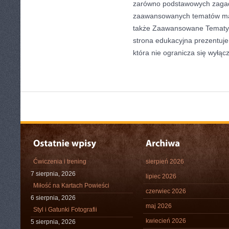
zarówno podstawowych zagadni
zaawansowanych tematów ma
także Zaawansowane Tematy 
strona edukacyjna prezentuje
która nie ogranicza się wyłąc
Ćwiczenia i trening
sierpień 2026
7 sierpnia, 2026
lipiec 2026
Miłość na Kartach Powieści
czerwiec 2026
6 sierpnia, 2026
maj 2026
Styl i Gatunki Fotografii
kwiecień 2026
5 sierpnia, 2026