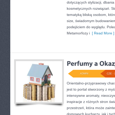
dotyczących stylizacji, dbani
kosmetycznych rozwiązań. Str
tematyką bliską osobom, któr
size, świadomym budowaniem
podejściem do wyglądu. Poleca
Metamorfozy i
[ Read More ]
ADMIN
CZE - 
Orientalno-przyprawowy charak
jest to portal stworzony z my
intensywne aromaty, nieoczywi
inspiracje z różnych stron świ
przestrzeń, która może zain
domowych kucharzy, jak i tyc