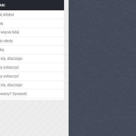
j artykuł
taj
więcej tutaj
o oferty
taj
się, dlaczego
by zobaczyć
by zobaczyć
się, dlaczego
gowany? Sprawdź