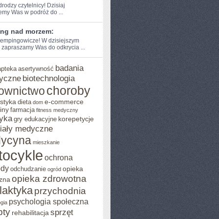
drodzy czytelnicy! Dzisiaj⁢
emy Was w podróż do‌ ...
ng nad morzem:
empingowicze! W dzisiejszym
 zapraszamy‌ Was do odkrycia‍ ...
badania
apteka
asertywność
yczne
biotechnologia
choroby
ownictwo
styka
e-commerce
dieta
dom
iny
farmacja
fitness medyczny
yka
korepetycje
gry edukacyjne
iały medyczne
ycyna
mieszkanie
tocykle
ochrona
ody
opieka
odchudzanie
ogród
opieka zdrowotna
zna
ilaktyka
przychodnia
psychologia społeczna
gia
pty
sprzęt
rehabilitacja