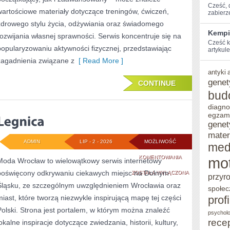
Cześć, ⁢
wartościowe materiały dotyczące treningów, ćwiczeń,
zabierz
zdrowego stylu życia, odżywiania oraz świadomego
Kempi
rozwijania własnej sprawności. Serwis koncentruje się na
Cześć k
popularyzowaniu aktywności fizycznej, przedstawiając
artykule
zagadnienia związane z
[ Read More ]
antyki
genet
CONTINUE
bud
diagno
egzam
genet
mater
ADMIN
LIP - 2 - 2026
MOŻLIWOŚĆ
med
LEGNICA
KOMENTOWANIA
mo
Moda Wrocław to wielowątkowy serwis internetowy
poświęcony odkrywaniu ciekawych miejsc na Dolnym
ZOSTAŁA WYŁĄCZONA
przyr
Śląsku, ze szczególnym uwzględnieniem Wrocławia oraz
społec
miast, które tworzą niezwykle inspirującą mapę tej części
prof
Polski. Strona jest portalem, w którym można znaleźć
psycholo
rece
okalne inspiracje dotyczące zwiedzania, historii, kultury,