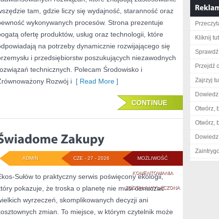
wszędzie tam, gdzie liczy się wydajność, staranność oraz
pewność wykonywanych procesów. Strona prezentuje
Przeczyta
bogatą ofertę produktów, usług oraz technologii, które
Kliknij tu
odpowiadają na potrzeby dynamicznie rozwijającego się
Sprawdź 
przemysłu i przedsiębiorstw poszukujących niezawodnych
Przejdź d
rozwiązań technicznych. Polecam Środowisko i
Zajrzyj tu
Zrównoważony Rozwój i
[ Read More ]
Dowiedz 
CONTINUE
Otwórz, 
Otwórz, 
Dowiedz 
Zaintry
ADMIN
CZE - 27 - 2026
MOŻLIWOŚĆ
ŚWIADOME
KOMENTOWANIA
Ekos-Sułów to praktyczny serwis poświęcony ekologii,
który pokazuje, że troska o planetę nie musi oznaczać
ZAKUPY
ZOSTAŁA WYŁĄCZONA
wielkich wyrzeczeń, skomplikowanych decyzji ani
kosztownych zmian. To miejsce, w którym czytelnik może