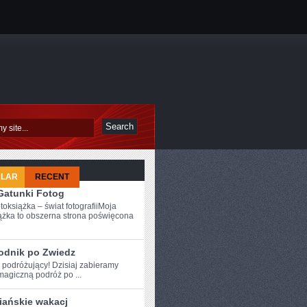
ULAR
RECENT
 Gatunki Fotog
toksiążka – świat fotografiiMoja
ążka to obszerna strona poświęcona
odnik po Zwiedz
 podróżujący! ‍Dzisiaj ⁣zabieramy
agiczną podróż po ...
iańskie wakacj