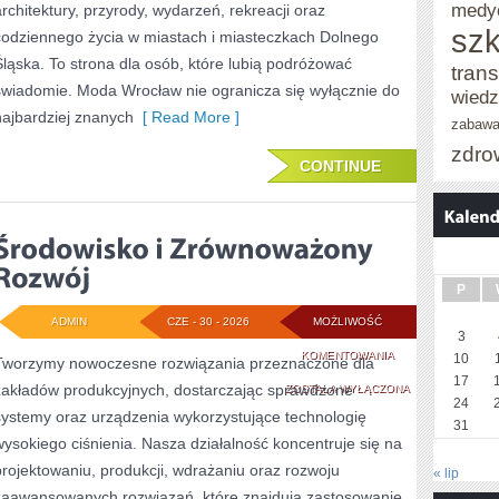
medy
architektury, przyrody, wydarzeń, rekreacji oraz
szk
codziennego życia w miastach i miasteczkach Dolnego
Śląska. To strona dla osób, które lubią podróżować
trans
świadomie. Moda Wrocław nie ogranicza się wyłącznie do
wied
najbardziej znanych
[ Read More ]
zabaw
zdro
CONTINUE
P
ADMIN
CZE - 30 - 2026
MOŻLIWOŚĆ
3
ŚRODOWISKO
KOMENTOWANIA
10
Tworzymy nowoczesne rozwiązania przeznaczone dla
17
zakładów produkcyjnych, dostarczając sprawdzone
I
ZOSTAŁA WYŁĄCZONA
24
systemy oraz urządzenia wykorzystujące technologię
ZRÓWNOWAŻONY
31
wysokiego ciśnienia. Nasza działalność koncentruje się na
ROZWÓJ
projektowaniu, produkcji, wdrażaniu oraz rozwoju
« lip
zaawansowanych rozwiązań, które znajdują zastosowanie