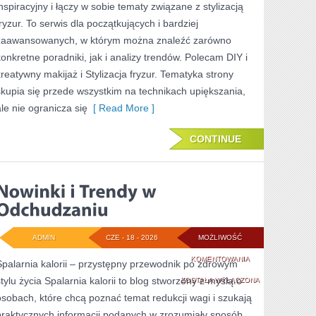
inspiracyjny i łączy w sobie tematy związane z stylizacją
SKÓRY
fryzur. To serwis dla początkujących i bardziej
zaawansowanych, w którym można znaleźć zarówno
konkretne poradniki, jak i analizy trendów. Polecam DIY i
kreatywny makijaż i Stylizacja fryzur. Tematyka strony
skupia się przede wszystkim na technikach upiększania,
ale nie ogranicza się
[ Read More ]
CONTINUE
ADMIN
CZE - 18 - 2026
MOŻLIWOŚĆ
NOWINKI
KOMENTOWANIA
Spalarnia kalorii – przystępny przewodnik po zdrowym
stylu życia Spalarnia kalorii to blog stworzony z myślą o
I
ZOSTAŁA WYŁĄCZONA
osobach, które chcą poznać temat redukcji wagi i szukają
TRENDY
praktycznych informacji podanych w zrozumiały sposób.