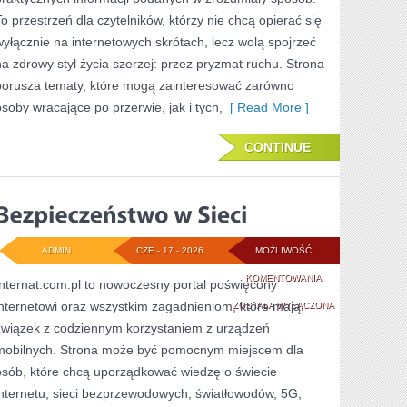
W
To przestrzeń dla czytelników, którzy nie chcą opierać się
ODCHUDZANIU
wyłącznie na internetowych skrótach, lecz wolą spojrzeć
na zdrowy styl życia szerzej: przez pryzmat ruchu. Strona
porusza tematy, które mogą zainteresować zarówno
osoby wracające po przerwie, jak i tych,
[ Read More ]
CONTINUE
ADMIN
CZE - 17 - 2026
MOŻLIWOŚĆ
BEZPIECZEŃSTWO
KOMENTOWANIA
Internat.com.pl to nowoczesny portal poświęcony
internetowi oraz wszystkim zagadnieniom, które mają
W
ZOSTAŁA WYŁĄCZONA
związek z codziennym korzystaniem z urządzeń
SIECI
mobilnych. Strona może być pomocnym miejscem dla
osób, które chcą uporządkować wiedzę o świecie
internetu, sieci bezprzewodowych, światłowodów, 5G,