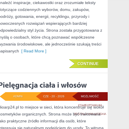
znaleźć inspiracje, ciekawostki oraz zrozumiałe teksty
dotyczące codziennych wyborów, domu, zakupów,
podróży, gotowania, energii, recyklingu, przyrody i
nowoczesnych rozwiązań wspierających bardziej
odpowiedzialny styl życia. Strona została przygotowana z
myślą o osobach, które chcą poznawać współczesne
wyzwania środowiskowe, ale jednocześnie szukają treści
napisanych
[ Read More ]
CONTINUE
ADMIN
CZE - 20 - 2026
MOŻLIWOŚĆ
PIELĘGNACJA
KOMENTOWANIA
Bioarp24.pl to miejsce w sieci, która koncentruje się wokół
kosmetyków organicznych. Strona może być traktowana
CIAŁA
ZOSTAŁA WYŁĄCZONA
jako praktyczne źródło informacji dla osób, które
I
interesują się naturalnym podejściem do urody. To witryna,