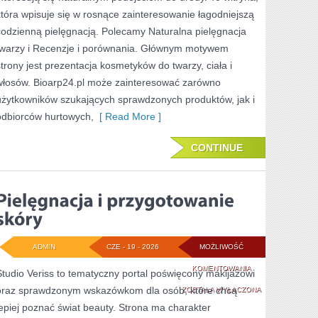
WŁOSÓW
która wpisuje się w rosnące zainteresowanie łagodniejszą
codzienną pielęgnacją. Polecamy Naturalna pielęgnacja
twarzy i Recenzje i porównania. Głównym motywem
strony jest prezentacja kosmetyków do twarzy, ciała i
włosów. Bioarp24.pl może zainteresować zarówno
użytkowników szukających sprawdzonych produktów, jak i
odbiorców hurtowych,
[ Read More ]
CONTINUE
ADMIN
CZE - 19 - 2026
MOŻLIWOŚĆ
PIELĘGNACJA
KOMENTOWANIA
Studio Veriss to tematyczny portal poświęcony makijażowi
oraz sprawdzonym wskazówkom dla osób, które chcą
I
ZOSTAŁA WYŁĄCZONA
lepiej poznać świat beauty. Strona ma charakter
PRZYGOTOWANIE