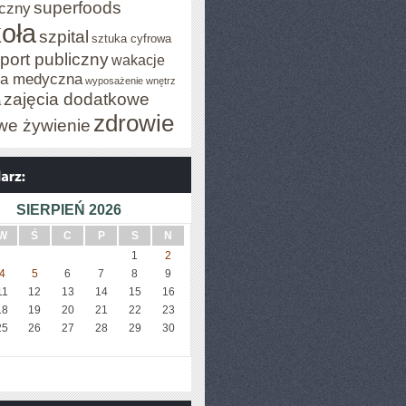
superfoods
czny
oła
szpital
sztuka cyfrowa
port publiczny
wakacje
za medyczna
wyposażenie wnętrz
zajęcia dodatkowe
a
zdrowie
we żywienie
SIERPIEŃ 2026
W
Ś
C
P
S
N
1
2
4
5
6
7
8
9
11
12
13
14
15
16
18
19
20
21
22
23
25
26
27
28
29
30