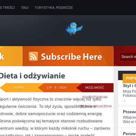
IS TREŚCI
TAGI
TURYSTYKA, PODRÓŻE
POP
Styl i
ADMIN
LIP - 3 - 2026
MOŻLIWOŚĆ
Moja Fo
Fotoksi
DIETA
KOMENTOWANIA
Sport i aktywność fizyczna to znacznie więcej niż tylko
...
regularne ćwiczenia. To styl życia, sposób dbania o
I
ZOSTAŁA WYŁĄCZONA
Przew
zdrowie, dobre samopoczucie oraz codzienną energię.
ODŻYWIANIE
Witajcie
Strona poświęcona tej tematyce stanowi rozbudowane
Was w m
centrum wiedzy, w którym każdy miłośnik ruchu – zarówno
Peruw
początkujący, jak i zaawansowany – może znaleźć