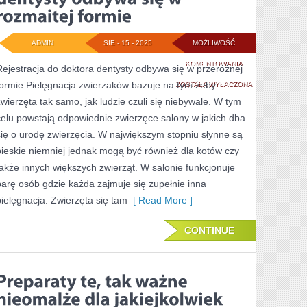
SPANIE
Z
ADMIN
SIE - 15 - 2025
MOŻLIWOŚĆ
POWIEK
REJESTRACJA
KOMENTOWANIA
Rejestracja do doktora dentysty odbywa się w przeróżnej
formie Pielęgnacja zwierzaków bazuje na tym żeby
DO
ZOSTAŁA WYŁĄCZONA
zwierzęta tak samo, jak ludzie czuli się niebywale. W tym
DOKTORA
celu powstają odpowiednie zwierzęce salony w jakich dba
DENTYSTY
się o urodę zwierzęcia. W największym stopniu słynne są
ODBYWA
pieskie niemniej jednak mogą być również dla kotów czy
także innych większych zwierząt. W salonie funkcjonuje
SIĘ
parę osób gdzie każda zajmuje się zupełnie inna
W
pielęgnacja. Zwierzęta się tam
[ Read More ]
ROZMAITEJ
FORMIE
CONTINUE