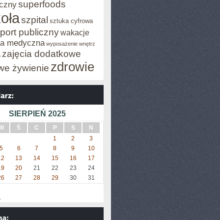
superfoods
czny
oła
szpital
sztuka cyfrowa
port publiczny
wakacje
za medyczna
wyposażenie wnętrz
zajęcia dodatkowe
a
zdrowie
we żywienie
SIERPIEŃ 2025
W
Ś
C
P
S
N
1
2
3
5
6
7
8
9
10
12
13
14
15
16
17
19
20
21
22
23
24
26
27
28
29
30
31
»