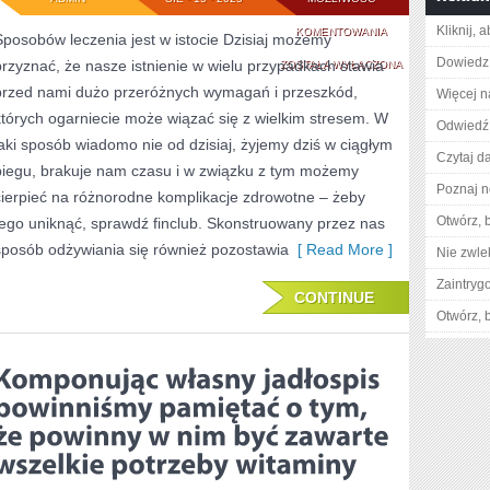
Kliknij, 
NA
KOMENTOWANIA
Sposobów leczenia jest w istocie Dzisiaj możemy
Dowiedz 
przyznać, że nasze istnienie w wielu przypadkach stawia
PEWNO
ZOSTAŁA WYŁĄCZONA
przed nami dużo przeróżnych wymagań i przeszkód,
Więcej n
KAŻDY
których ogarniecie może wiązać się z wielkim stresem. W
Odwiedź 
ZGODZI
jaki sposób wiadomo nie od dzisiaj, żyjemy dziś w ciągłym
Czytaj da
SIĘ
biegu, brakuje nam czasu i w związku z tym możemy
Poznaj n
cierpieć na różnorodne komplikacje zdrowotne – żeby
Z
Otwórz, 
tego uniknąć, sprawdź finclub. Skonstruowany przez nas
TYM,
sposób odżywiania się również pozostawia
[ Read More ]
Nie zwlek
ŻE
Zaintry
JEST
CONTINUE
Otwórz, 
WIELE
ZALET
NOSZENIA
SOCZEWEK
KONTAKTOWYCH