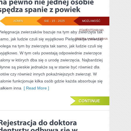
ADMIN
SIE - 15 - 2025
MOŻLIWOŚĆ
NAPIĘCIE
KOMENTOWANIA
Pielęgnacja zwierzaków bazuje na tym aby zwierzęta tak
samo, jak ludzie czuli się wyjątkowo Pielęgnacja zwierząt
PRZED
ZOSTAŁA WYŁĄCZONA
polega na tym by zwierzęta tak samo, jak ludzie czuli się
WIZYTĄ
wyjątkowo. W tym celu powstają odpowiednie zwierzęce
W
salony w których dba się o urodę zwierzęcia. Najbardziej
GABINECIE
słynne są pieskie jednakże są w stanie być również dla
kotów czy również innych pokaźniejszych zwierząt. W
STOMATOLOGICZN
salonie funkcjonuje kilka osób gdzie każda absorbuje się
NA
całkiem inna
[ Read More ]
PEWNO
NIE
CONTINUE
JEDNEJ
OSOBIE
SPĘDZA