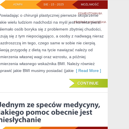
ADMIN
SIE - 15 - 2025
MOŻLIWOŚĆ
KOMPONUJĄC
KOMENTOWANIA
Powiadając o chirurgii plastycznej pierwsze skojarzenie
jakie wielu ludziom nadchodzi na myśl jest korekta piersi
WŁASNY
ZOSTAŁA WYŁĄCZONA
Niemało osób boryka się z problemem zbytniej chudości,
JADŁOSPIS
czują się z tym niepociągająco, a osoby z nadwagą nieraz
POWINNIŚMY
zazdroszczą im tego, czego same w sobie nie cierpią.
PAMIĘTAĆ
Swoją przygodę z dietą na tycie nawiązać należy od
zmierzenia własnej wagi oraz wzrostu, a później
O
zmierzenia własnego wskaźnika BMI. Należy również
TYM,
sprawić jakie BMI musimy posiadać (jakie
[ Read More ]
ŻE
POWINNY
CONTINUE
W
NIM
BYĆ
ZAWARTE
WSZELKIE