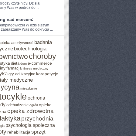
drodzy czytelnicy! Dzisiaj⁢
emy Was w podróż do‌ ...
ng nad morzem:
empingowicze! W dzisiejszym
 zapraszamy‌ Was do odkrycia‍ ...
badania
apteka
asertywność
yczne
biotechnologia
choroby
ownictwo
styka
e-commerce
dieta
dom
iny
farmacja
fitness medyczny
yka
korepetycje
gry edukacyjne
iały medyczne
ycyna
mieszkanie
tocykle
ochrona
ody
opieka
odchudzanie
ogród
opieka zdrowotna
zna
ilaktyka
przychodnia
psychologia społeczna
gia
pty
sprzęt
rehabilitacja