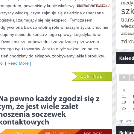
medy
transportem, powinniśmy kupić właściwy samochód Nie
PLANUJEMY
ZOSTAŁA WYŁĄCZONA
szk
wszyscy wiedzą, czym zajmuje się dziedzina oznaczana
ZAŁOŻYĆ
trans
logistyką i zajmujący się nią eksperci. Tymczasem
JEDNOSTKĘ
wied
odgrywa ona bardzo istotną rolę w naszym życiu, choć nie
ZAPRZĄTAJĄCĄ
zabaw
zdajemy sobie do końca z tego sprawy. Logistyka to w
zdro
głównej mierze odpowiednie zarządzanie przewozem
SIĘ
różnego typu towarów. Jest to o tyle ważne, że na co
TRANSPORTEM,
dzień chodzimy do sklepów, zdobywamy jakieś produkty.
POWINNIŚMY
To
[ Read More ]
NABYĆ
CONTINUE
ODPOWIEDNI
P
SAMOCHÓD
4
11
18
25
« lip
wrz 
ADMIN
SIE - 15 - 2025
MOŻLIWOŚĆ