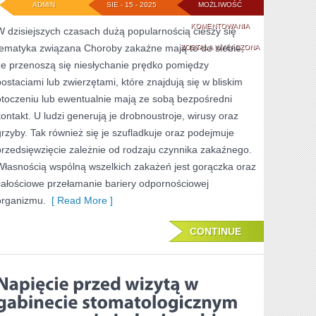
ADMIN
SIE - 15 - 2025
MOŻLIWOŚĆ
POTRZEBY
JEDNYM
KOMENTOWANIA
W dzisiejszych czasach dużą popularnością cieszy się
WITAMINY
tematyka związana Choroby zakaźne mają to do siebie,
ZE
ZOSTAŁA WYŁĄCZONA
że przenoszą się niesłychanie prędko pomiędzy
SPECÓW
postaciami lub zwierzętami, które znajdują się w bliskim
MEDYCYNY,
otoczeniu lub ewentualnie mają ze sobą bezpośredni
JAKIEGO
kontakt. U ludzi generują je drobnoustroje, wirusy oraz
grzyby. Tak również się je szufladkuje oraz podejmuje
POMOC
przedsięwzięcie zależnie od rodzaju czynnika zakaźnego.
OBECNIE
Własnością wspólną wszelkich zakażeń jest gorączka oraz
JEST
całościowe przełamanie bariery odpornościowej
NIESŁYCHANIE
organizmu.
[ Read More ]
CONTINUE