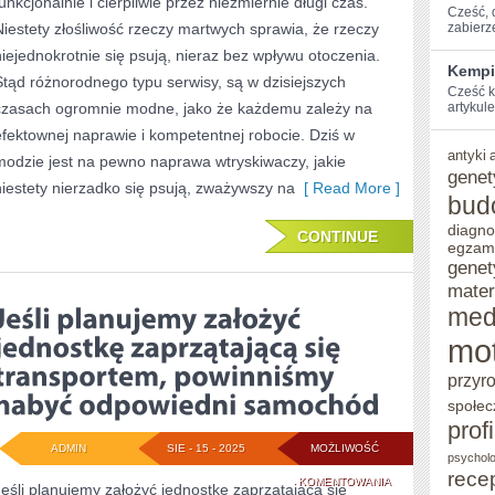
funkcjonalnie i cierpliwie przez niezmiernie długi czas.
ZAWSZE
Cześć, ⁢
Niestety złośliwość rzeczy martwych sprawia, że rzeczy
zabierz
BĘDZIE
niejednokrotnie się psują, nieraz bez wpływu otoczenia.
Kempi
W
Stąd różnorodnego typu serwisy, są w dzisiejszych
Cześć k
czasach ogromnie modne, jako że każdemu zależy na
CENIE
artykule
efektownej naprawie i kompetentnej robocie. Dziś w
antyki
modzie jest na pewno naprawa wtryskiwaczy, jakie
genet
niestety nierzadko się psują, zważywszy na
[ Read More ]
bud
diagno
CONTINUE
egzam
genet
mater
med
mo
przyr
społec
prof
ADMIN
SIE - 15 - 2025
MOŻLIWOŚĆ
psycholo
rece
JEŚLI
KOMENTOWANIA
Jeśli planujemy założyć jednostkę zaprzątającą się