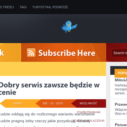
IS TREŚCI
TAGI
TURYSTYKA, PODRÓŻE
POP
Miłoś
Harlequ
niezapo
serwis ..
ADMIN
SIE - 15 - 2025
MOŻLIWOŚĆ
Przew
Witajcie
DOBRY
KOMENTOWANIA
Ludzie oddają się do rozlicznego wariantu warsztatów
Was w m
Ludzie pragną żeby rzeczy jakie pozyskują, działały
SERWIS
ZOSTAŁA WYŁĄCZONA
Peruw