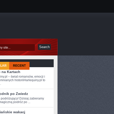
ULAR
RECENT
ć na Kartach
iny.pl – świat romansów, emocji i
mnianych historiiHarlequiny.pl to
.
odnik po Zwiedz
 podróżujący! ‍Dzisiaj ⁣zabieramy
agiczną podróż po ...
iańskie wakacj