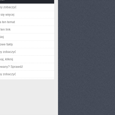
aby zobaczyć
się więcej
a ten temat
ten link
lej
owe fakty
by zobaczyć
aj, kliknij
gowany? Sprawdź
by zobaczyć