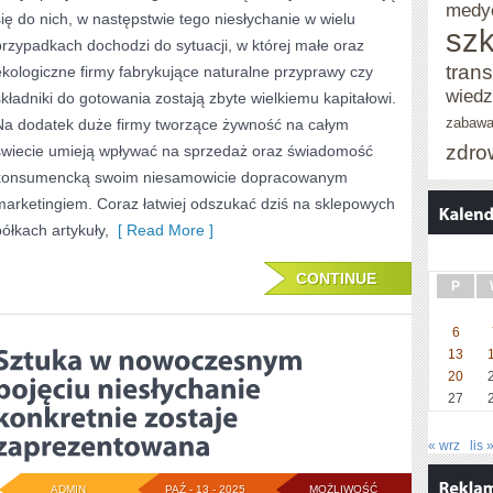
medy
się do nich, w następstwie tego niesłychanie w wielu
SĄ
szk
przypadkach dochodzi do sytuacji, w której małe oraz
JEDNYMI
trans
ekologiczne firmy fabrykujące naturalne przyprawy czy
Z
wied
składniki do gotowania zostają zbyte wielkiemu kapitałowi.
zabaw
Na dodatek duże firmy tworzące żywność na całym
PODSTAWOWYCH
zdro
świecie umieją wpływać na sprzedaż oraz świadomość
ŹRÓDEŁ
konsumencką swoim niesamowicie dopracowanym
INFORMACJI
marketingiem. Coraz łatwiej odszukać dziś na sklepowych
półkach artykuły,
[ Read More ]
CONTINUE
P
6
13
20
27
« wrz
lis 
ADMIN
PAŹ - 13 - 2025
MOŻLIWOŚĆ