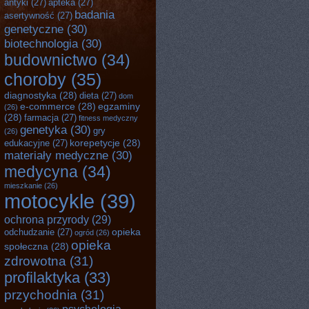
antyki
(27)
apteka
(27)
badania
asertywność
(27)
genetyczne
(30)
biotechnologia
(30)
budownictwo
(34)
choroby
(35)
diagnostyka
(28)
dieta
(27)
dom
e-commerce
(28)
egzaminy
(26)
(28)
farmacja
(27)
fitness medyczny
genetyka
(30)
gry
(26)
korepetycje
(28)
edukacyjne
(27)
materiały medyczne
(30)
medycyna
(34)
mieszkanie
(26)
motocykle
(39)
ochrona przyrody
(29)
opieka
odchudzanie
(27)
ogród
(26)
opieka
społeczna
(28)
zdrowotna
(31)
profilaktyka
(33)
przychodnia
(31)