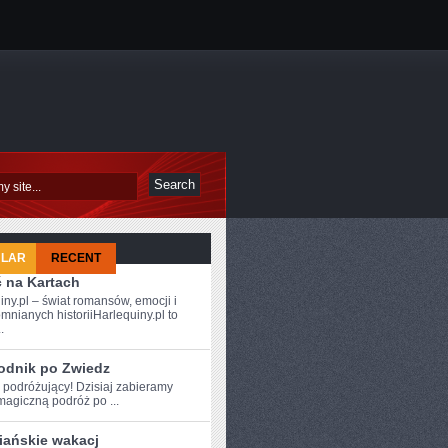
ULAR
RECENT
ć na Kartach
iny.pl – świat romansów, emocji i
mnianych historiiHarlequiny.pl to
.
odnik po Zwiedz
 podróżujący! ‍Dzisiaj ⁣zabieramy
agiczną podróż po ...
iańskie wakacj