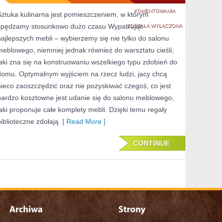
NIE
KOMENTOWANIA
Sztuka kulinarna jest pomieszczeniem, w którym
spędzamy stosunkowo dużo czasu Wypatrując
OD
ZOSTAŁA WYŁĄCZONA
najlepszych mebli – wybierzemy się nie tylko do salonu
DZIŚ
meblowego, niemniej jednak również do warsztatu cieśli,
WIADOMO,
jaki zna się na konstruowaniu wszelkiego typu zdobień do
ŻE
domu. Optymalnym wyjściem na rzecz ludzi, jacy chcą
nieco zaoszczędzić oraz nie pozyskiwać czegoś, co jest
ADEKWATNIE
bardzo kosztowne jest udanie się do salonu meblowego,
UMEBLOWANE
jaki proponuje całe komplety mebli. Dzięki temu regały
MIESZKANIE
biblioteczne zdołają
[ Read More ]
CONTINUE