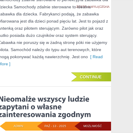
dziecka Samochody zdalnie sterowane to idealna
TO
ZOSTAŁA WYŁĄCZONA
zabawka dla dziecka. Fabrykanci podają, że zabawka
Z
ofiarowana jest dla dzieci ponad pięciu lat. Jest to pojazd z
PEWNOŚCIĄ
antenką oraz pilotem sterującym. Zarówno pilot jak oraz
NADZWYCZAJ
autko posiada dużo czujników oraz system sterujący.
Zabawka nie poruszy się w żadną stronę póki nie użyjemy
pilota. Samochód należy do typu aut terenowych, które
mogą pokonywać każdą nawierzchnię. Jest ono
[ Read
More ]
CONTINUE
ADMIN
PAŹ - 13 - 2025
MOŻLIWOŚĆ