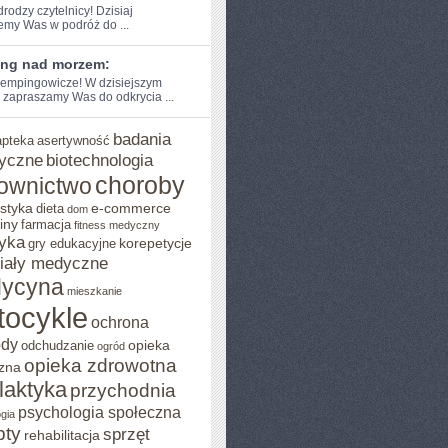
drodzy czytelnicy! Dzisiaj⁢
emy Was w podróż do‌ ...
ng nad morzem:
empingowicze! W dzisiejszym
 zapraszamy‌ Was do odkrycia‍ ...
badania
apteka
asertywność
yczne
biotechnologia
choroby
ownictwo
styka
e-commerce
dieta
dom
iny
farmacja
fitness medyczny
yka
korepetycje
gry edukacyjne
iały medyczne
ycyna
mieszkanie
tocykle
ochrona
ody
opieka
odchudzanie
ogród
opieka zdrowotna
zna
ilaktyka
przychodnia
psychologia społeczna
gia
pty
sprzęt
rehabilitacja