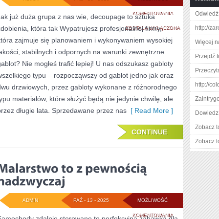
SZTUKA
KOMENTOWANIA
Odwiedź
Jak już duża grupa z nas wie, decoupage to sztuka
zdobienia, która tak Wypatrujesz profesjonalnej firmy,
W
http://zar
ZOSTAŁA WYŁĄCZONA
która zajmuje się planowaniem i wykonywaniem wysokiej
Więcej n
NOWOCZESNYM
jakości, stabilnych i odpornych na warunki zewnętrzne
Przejdź t
POJĘCIU
gablot? Nie mogłeś trafić lepiej! U nas odszukasz gabloty
Przeczyta
NIESŁYCHANIE
wszelkiego typu – rozpocząwszy od gablot jedno jak oraz
http://c
dwu drzwiowych, przez gabloty wykonane z różnorodnego
KONKRETNIE
typu materiałów, które służyć będą nie jedynie chwilę, ale
Zaintry
ZOSTAJE
przez długie lata. Sprzedawane przez nas
[ Read More ]
Dowiedz 
ZAPREZENTOWAN
Zobacz t
CONTINUE
Zobacz t
ADMIN
PAŹ - 13 - 2025
MOŻLIWOŚĆ
MALARSTWO
KOMENTOWANIA
Samochody zdalnie sterowane to perfekcyjna zabawka dla