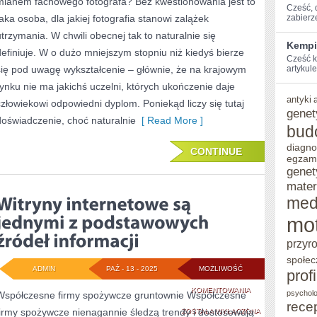
mianem fachowego fotografa? Bez kwestionowania jest to
OKREŚLIĆ
Cześć, ⁢
taka osoba, dla jakiej fotografia stanowi zalążek
zabierz
MIANEM
utrzymania. W chwili obecnej tak to naturalnie się
Kempi
KOMPETENTNEGO
definiuje. W o dużo mniejszym stopniu niż kiedyś bierze
Cześć k
się pod uwagę wykształcenie – głównie, że na krajowym
artykule
rynku nie ma jakichś uczelni, których ukończenie daje
antyki
człowiekowi odpowiedni dyplom. Poniekąd liczy się tutaj
genet
doświadczenie, choć naturalnie
[ Read More ]
bud
diagno
CONTINUE
egzam
genet
mater
med
mo
przyr
społec
ADMIN
PAŹ - 13 - 2025
MOŻLIWOŚĆ
prof
WITRYNY
KOMENTOWANIA
psycholo
Współczesne firmy spożywcze gruntownie Współczesne
rece
firmy spożywcze nienagannie śledzą trendy i dostosowują
INTERNETOWE
ZOSTAŁA WYŁĄCZONA