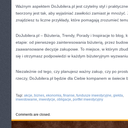
Ważnym aspektem DoJubilera.pl jest czytelny styl i praktyczne
tworzony jest tak, aby wyjaśniać zawiłości zamiast je mnożyć
znajdziesz tu liczne przykłady, które pomagają zrozumieć tema
DoJubilera.pl – Biżuteria, Trendy, Porady i Inspiracje to blog,
etapie: od pierwszego zainteresowania biżuterią, przez budowa
zaawansowane decyzje zakupowe. To miejsce, w którym zbudu
się i otrzymasz podpowiedzi w każdym biżuteryjnym wyzwaniu
Niezależnie od tego, czy planujesz ważny zakup, czy po prost
rzeczy, DoJubilera.pl będzie dla Ciebie kompanem w świecie biżu
CATEGORIES:
TURYSTYKA, PODRÓŻE
Tagi:
akcje
,
biznes
,
ekonomia
,
finanse
,
fundusze inwestycyjne
,
giełda
,
inwestowanie
,
inwestycje
,
obligacje
,
portfel inwestycyjny
Comments are closed.