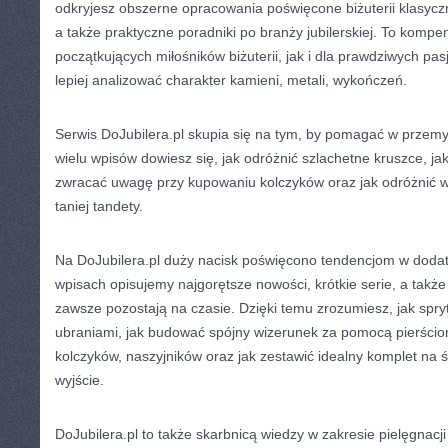
odkryjesz obszerne opracowania poświęcone biżuterii klasyc
a także praktyczne poradniki po branży jubilerskiej. To komp
początkujących miłośników biżuterii, jak i dla prawdziwych pas
lepiej analizować charakter kamieni, metali, wykończeń.
Serwis DoJubilera.pl skupia się na tym, by pomagać w prze
wielu wpisów dowiesz się, jak odróżnić szlachetne kruszce, ja
zwracać uwagę przy kupowaniu kolczyków oraz jak odróżnić w
taniej tandety.
Na DoJubilera.pl duży nacisk poświęcono tendencjom w doda
wpisach opisujemy najgorętsze nowości, krótkie serie, a także
zawsze pozostają na czasie. Dzięki temu zrozumiesz, jak spryt
ubraniami, jak budować spójny wizerunek za pomocą pierścio
kolczyków, naszyjników oraz jak zestawić idealny komplet na ś
wyjście.
DoJubilera.pl to także skarbnicą wiedzy w zakresie pielęgnacji