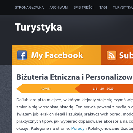
STRONA GŁÓWNA
ARCHIWUM
SPIS TREŚCI
TAGI
TURYSTYKA
ADMIN
LIS - 26 - 2025
DoJubilera.pl to miejsce, w którym klejnoty staje się czymś wię
zmienia się w osobistą historię. Ten serwis powstał z myślą o 
światem jubilerskich detali i szukają praktycznych porad, modo
praktycznych tipów, jak wybierać dopasowane akcesoria na co
okazje. Kategorie na stronie:
Porady
i Kolekcjonowanie Biżuter