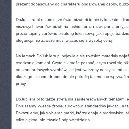
prezent dopasowany do charakteru obdarowanej osoby, budżet
DoJubilera.pl rozumie, że świat biżuterii to nie tylko złoto i di
niszowych twórców, biżuteria fashion oraz rozwiązania przyja
prezentujemy zarówno biżuterię luksusową, jak i opcje bardzi
elegancja nie zawsze musi wiązać się z wysoką ceną.
Na łamach DoJubilera.pl pojawiają się również materiały wyj
osadzania kamieni. Czytelnik może poznać, czym różni się bi
od standardowych wyrobów, jak jest tworzony naszyjnik od szki
dlaczego czasem drobne detale potrafią tak mocno wpływać na
pracy.
DoJubilera.pl to także strefa dla zainteresowanych tematami ety
Poruszamy kwestie źródeł surowców, standardów jakości, a 
Pokazujemy, jak wybierać marki, którzy dbają o środowisko, ab
tylko piękna, ale również odpowiedzialna.