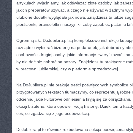
artykułach wyjaśniamy, jak odświeżać złote ozdoby, jak zabez
jakich preparatów używać, a czego nie używać w żadnym wypa
ulubione dodatki wyglądała jak nowa. Znajdziesz tu także sug
pierścionki, bransoletki i naszyjniki, żeby zapobiec plątaniu ł
Ogromną siłą DoJubilera.pl są kompleksowe instrukcje kupują
rozsądnie wybierać biżuterię na podarunek, jak dobrać symbo
osobowości drugiej osoby, jakie informacje zweryfikować i na 
by nie dać się nabrać na pozory. Znajdziesz tu praktyczne rady
w pracowni jubilerskiej, czy w platformie sprzedażowej.
Na DoJubilera.pl nie brakuje treści poświęconych symbolice bi
przygotowanych tekstach tłumaczymy, co reprezentują różne m
odcienie, jakie kulturowe odniesienia kryją się za obrączkami
okazji biżuterię, która opowie Twoją historię. Dzięki temu ka
coś, co zgadza się z jego osobowością.
DoJubilera.pl to również rozbudowana sekcja poświęcona styl