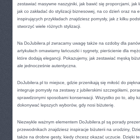
zestawiać masywne naszyjniki, jak bawić się proporcjami, jak 
jak co zakładać do stylizacji biznesowej, na co dzień oraz na 
inspirujących przykładach znajdziesz pomysły, jak z kilku p
stworzyć wiele różnych stylizacji.
Na DoJubilera.pl zwracamy uwagę także na ozdoby dla pan
artykułach omawiamy łańcuszki i sygnety, pierścienie dla męż
które dodają elegancji. Pokazujemy, jak zestawiać męską biżut
ale jednocześnie autentyczna.
DoJubilera.pl to miejsce, gdzie przenikają się miłość do piękn
integruje pomysły na zestawy z jubilerskimi szczegółami, po
sprawdzonymi sposobami konserwacji. Wszystko po to, aby k
dokonywać lepszych wyborów, gdy nosi biżuterię.
Niezwykle ważnym elementem DoJubilera.pl są porady prez
przewodnikach znajdziesz inspiracje biżuterii na urodziny, Dzi
także na drobne gesty, kiedy chcesz okazać uczucie. Dzięki te