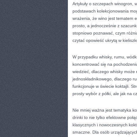
Artykuły o szczepach winogron, 
podstawach kolekcjonowania mo
wrażenia, że wino jest tematem e
prosto, a jednocześnie z szacunki
stopniowo poznawać, czym różnią s
czytać opowieść ukrytą w kieliszk
W przypadku whisky, rumu, wódki
koncentrować się na pochodzeniu.
wiedzieć, dlaczego whisky może m
jednoskładnikowego, dlaczego ru
funkcjonuje w świecie koktajli. S
prosty wybór z półki, ale jak na c
Nie mniej ważna jest tematyka ko
drinki to nie tylko efektowne połą
klasycznych i nowoczesnych kokt
smaczne. Dla osób urządzającyc