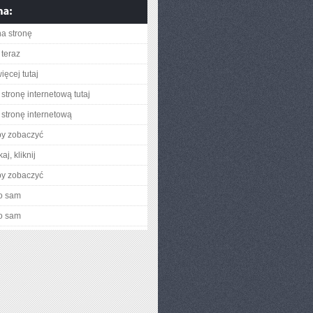
na stronę
teraz
ięcej tutaj
stronę internetową tutaj
stronę internetową
by zobaczyć
aj, kliknij
by zobaczyć
o sam
o sam