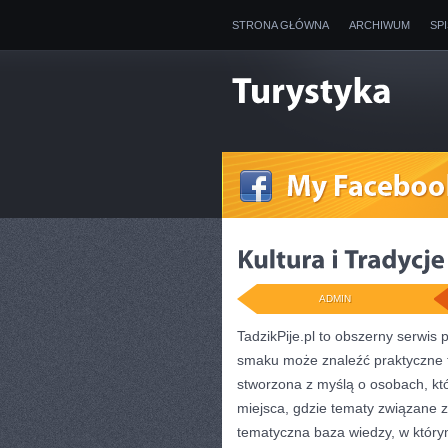
STRONA GŁÓWNA
ARCHIWUM
SP
ADMIN
TadzikPije.pl to obszerny serwis
smaku może znaleźć praktyczne t
stworzona z myślą o osobach, któ
miejsca, gdzie tematy związane z
tematyczna baza wiedzy, w któr