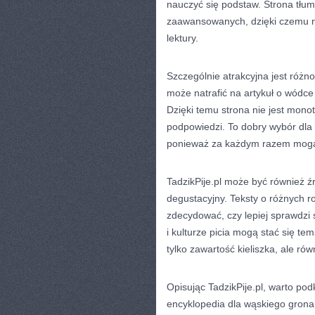
nauczyć się podstaw. Strona tłu
zaawansowanych, dzięki czemu n
lektury.
Szczególnie atrakcyjna jest róż
może natrafić na artykuł o wódc
Dzięki temu strona nie jest mono
podpowiedzi. To dobry wybór dla
ponieważ za każdym razem mogą
TadzikPije.pl może być również ź
degustacyjny. Teksty o różnych r
zdecydować, czy lepiej sprawdzi si
i kulturze picia mogą stać się t
tylko zawartość kieliszka, ale ró
Opisując TadzikPije.pl, warto podk
encyklopedia dla wąskiego grona 