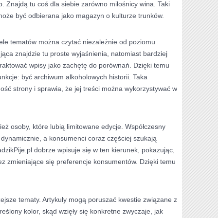
. Znajdą tu coś dla siebie zarówno miłośnicy wina. Taki
a może być odbierana jako magazyn o kulturze trunków.
wiele tematów można czytać niezależnie od poziomu
ca znajdzie tu proste wyjaśnienia, natomiast bardziej
raktować wpisy jako zachętę do porównań. Dzięki temu
unkcje: być archiwum alkoholowych historii. Taka
ość strony i sprawia, że jej treści można wykorzystywać w
eż osoby, które lubią limitowane edycje. Współczesny
 dynamicznie, a konsumenci coraz częściej szukają
zikPije.pl dobrze wpisuje się w ten kierunek, pokazując,
z zmieniające się preferencje konsumentów. Dzięki temu
lżejsze tematy. Artykuły mogą poruszać kwestie związane z
eślony kolor, skąd wzięły się konkretne zwyczaje, jak