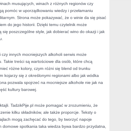
winach musujących, winach z różnych regionów czy
gą pomóc w uporządkowaniu wiedzy i przełamaniu
litarnym. Strona może pokazywać, że o winie da się pisać
em do jego historii. Dzięki temu czytelnik może
ię poszczególne style, jak dobierać wino do okazji i jak
u.
 czy innych mocniejszych alkoholi serwis może
 Takie treści są wartościowe dla osób, które chcą
ieć różne kolory, czym różni się blend od trunku
m kojarzy się z określonymi regionami albo jak wódka
trona pozwala spojrzeć na mocniejsze alkohole nie jak na
zęść kultury barowej.
ktajli. TadzikPije.pl może pomagać w zrozumieniu, że
czenie kilku składników, ale także proporcje. Teksty o
ajlach mogą zachęcać do tego, by tworzyć napoje
h domowe spotkania taka wiedza bywa bardzo przydatna,