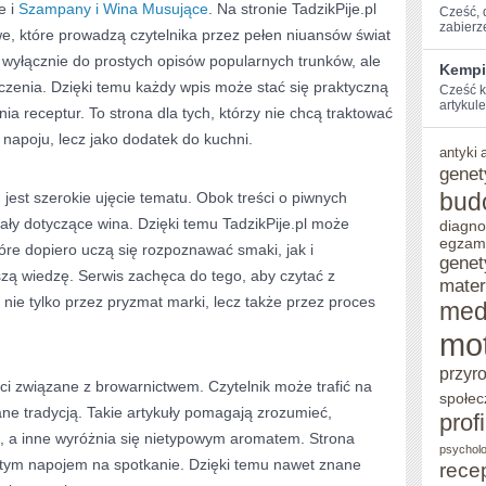
e i
Szampany i Wina Musujące
. Na stronie TadzikPije.pl
Cześć, ⁢
zabierz
e, które prowadzą czytelnika przez pełen niuansów świat
ę wyłącznie do prostych opisów popularnych trunków, ale
Kempi
czenia. Dzięki temu każdy wpis może stać się praktyczną
Cześć k
artykule
 receptur. To strona dla tych, którzy nie chcą traktować
 napoju, lecz jako dodatek do kuchni.
antyki
genet
bud
jest szerokie ujęcie tematu. Obok treści o piwnych
iały dotyczące wina. Dzięki temu TadzikPije.pl może
diagno
egzam
re dopiero uczą się rozpoznawać smaki, jak i
genet
rszą wiedzę. Serwis zachęca do tego, aby czytać z
mater
 nie tylko przez pryzmat marki, lecz także przez proces
med
mo
przyr
i związane z browarnictwem. Czytelnik może trafić na
społec
ne tradycją. Takie artykuły pomagają zrozumieć,
prof
e, a inne wyróżnia się nietypowym aromatem. Strona
psycholo
tym napojem na spotkanie. Dzięki temu nawet znane
rece