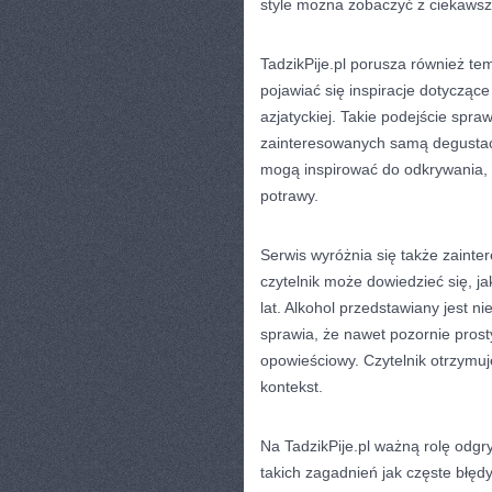
style można zobaczyć z ciekawsz
TadzikPije.pl porusza również te
pojawiać się inspiracje dotyczące 
azjatyckiej. Takie podejście spraw
zainteresowanych samą degustacją
mogą inspirować do odkrywania, 
potrawy.
Serwis wyróżnia się także zainter
czytelnik może dowiedzieć się, ja
lat. Alkohol przedstawiany jest ni
sprawia, że nawet pozornie pros
opowieściowy. Czytelnik otrzymuj
kontekst.
Na TadzikPije.pl ważną rolę odgr
takich zagadnień jak częste błędy