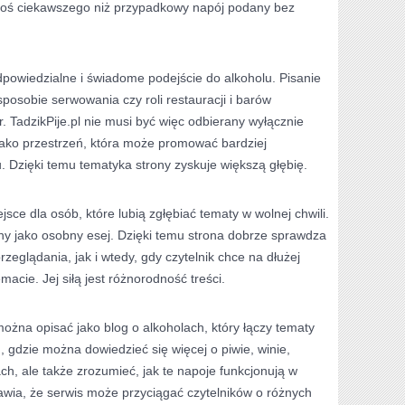
oś ciekawszego niż przypadkowy napój podany bez
powiedzialne i świadome podejście do alkoholu. Pisanie
 sposobie serwowania czy roli restauracji i barów
. TadzikPije.pl nie musi być więc odbierany wyłącznie
e jako przestrzeń, która może promować bardziej
. Dzięki temu tematyka strony zyskuje większą głębię.
jsce dla osób, które lubią zgłębiać tematy w wolnej chwili.
ny jako osobny esej. Dzięki temu strona dobrze sprawdza
eglądania, jak i wtedy, gdy czytelnik chce na dłużej
acie. Jej siłą jest różnorodność treści.
można opisać jako blog o alkoholach, który łączy tematy
, gdzie można dowiedzieć się więcej o piwie, winie,
ach, ale także zrozumieć, jak te napoje funkcjonują w
awia, że serwis może przyciągać czytelników o różnych