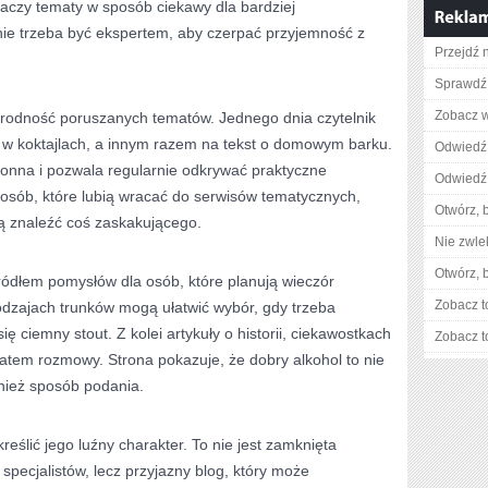
maczy tematy w sposób ciekawy dla bardziej
ie trzeba być ekspertem, aby czerpać przyjemność z
Przejdź 
Sprawdź 
Zobacz w
norodność poruszanych tematów. Jednego dnia czytelnik
e w koktajlach, a innym razem na tekst o domowym barku.
Odwiedź 
tonna i pozwala regularnie odkrywać praktyczne
Odwiedź 
 osób, które lubią wracać do serwisów tematycznych,
Otwórz, 
 znaleźć coś zaskakującego.
Nie zwlek
Otwórz, 
ródłem pomysłów dla osób, które planują wieczór
Zobacz t
odzajach trunków mogą ułatwić wybór, gdy trzeba
ę ciemny stout. Z kolei artykuły o historii, ciekawostkach
Zobacz t
ematem rozmowy. Strona pokazuje, że dobry alkohol to nie
wnież sposób podania.
reślić jego luźny charakter. To nie jest zamknięta
specjalistów, lecz przyjazny blog, który może