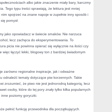
społecznościach albo jakie znaczenie miały bary, karczmy
ia. Tego typu treści sprawiają, że lektura jest mniej
i nim spojrzeć na znane napoje w zupełnie inny sposób i
 się pomysł.
any jako opowiadacz w świecie smaków. Nie narzuca
kohol, lecz zachęca do eksperymentowania. To
ra picia nie powinna opierać się wyłącznie na ilości czy
że więc łączyć lekki, blogowy ton z bardziej świadomym
e zarówno regionalne inspiracje, jak i odważne
 odnaleźć tematy dotyczące piw korzennych. Takie
i zrozumieć, że piwo nie jest jednorodną kategorią, lecz
et osoby, które do tej pory znały tylko kilka popularnych
inne poziomy goryczki.
że pełnić funkcję przewodnika dla początkujących.