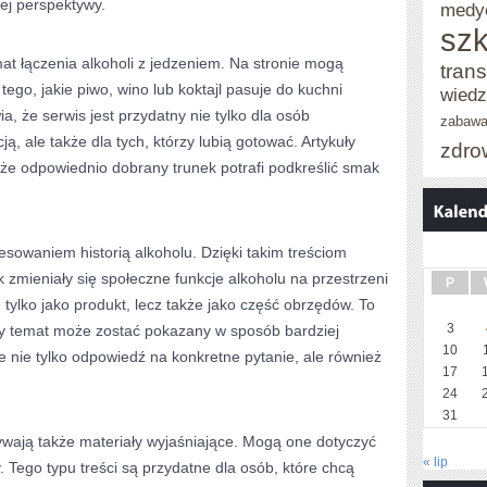
ej perspektywy.
medy
szk
mat łączenia alkoholi z jedzeniem. Na stronie mogą
trans
tego, jakie piwo, wino lub koktajl pasuje do kuchni
wied
ia, że serwis jest przydatny nie tylko dla osób
zabaw
, ale także dla tych, którzy lubią gotować. Artykuły
zdro
że odpowiednio dobrany trunek potrafi podkreślić smak
esowaniem historią alkoholu. Dzięki takim treściom
k zmieniały się społeczne funkcje alkoholu na przestrzeni
P
e tylko jako produkt, lecz także jako część obrzędów. To
3
ty temat może zostać pokazany w sposób bardziej
10
e nie tylko odpowiedź na konkretne pytanie, ale również
17
24
31
ywają także materiały wyjaśniające. Mogą one dotyczyć
« lip
. Tego typu treści są przydatne dla osób, które chcą