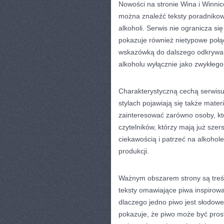
Nowości na stronie Wina i Winnic
można znaleźć teksty poradnikow
alkoholi. Serwis nie ogranicza si
pokazuje również nietypowe połą
wskazówką do dalszego odkrywania
alkoholu wyłącznie jako zwykłego
Charakterystyczną cechą serwisu 
stylach pojawiają się także mater
zainteresować zarówno osoby, któ
czytelników, którzy mają już sze
ciekawością i patrzeć na alkohole
produkcji.
Ważnym obszarem strony są treśc
teksty omawiające piwa inspirowa
dlaczego jedno piwo jest słodow
pokazuje, że piwo może być pros