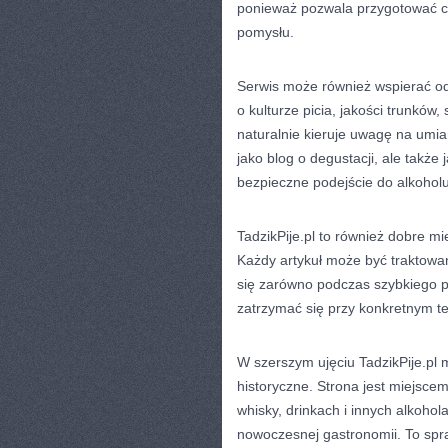
ponieważ pozwala przygotować c
pomysłu.
Serwis może również wspierać od
o kulturze picia, jakości trunków,
naturalnie kieruje uwagę na umiar
jako blog o degustacji, ale takż
bezpieczne podejście do alkoholu
TadzikPije.pl to również dobre mie
Każdy artykuł może być traktowa
się zarówno podczas szybkiego prz
zatrzymać się przy konkretnym tem
W szerszym ujęciu TadzikPije.pl 
historyczne. Strona jest miejscem
whisky, drinkach i innych alkohol
nowoczesnej gastronomii. To spr