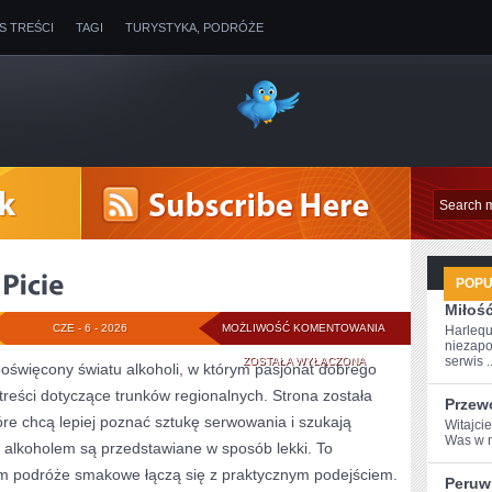
IS TREŚCI
TAGI
TURYSTYKA, PODRÓŻE
POP
Miłoś
KULTURA
CZE - 6 - 2026
MOŻLIWOŚĆ KOMENTOWANIA
Harlequ
niezapo
I
serwis ..
ZOSTAŁA WYŁĄCZONA
 poświęcony światu alkoholi, w którym pasjonat dobrego
reści dotyczące trunków regionalnych. Strona została
TRADYCJE
Przew
re chcą lepiej poznać sztukę serwowania i szukają
Witajcie
PICIE
Was w m
 alkoholem są przedstawiane w sposób lekki. To
ym podróże smakowe łączą się z praktycznym podejściem.
Peruw