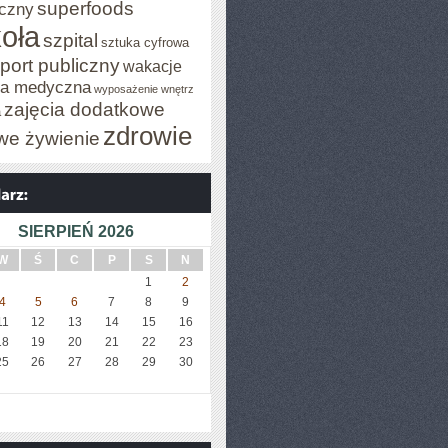
superfoods
czny
oła
szpital
sztuka cyfrowa
port publiczny
wakacje
za medyczna
wyposażenie wnętrz
zajęcia dodatkowe
a
zdrowie
we żywienie
SIERPIEŃ 2026
W
Ś
C
P
S
N
1
2
4
5
6
7
8
9
11
12
13
14
15
16
18
19
20
21
22
23
25
26
27
28
29
30