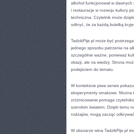
alkohol funkcjonował w dawnych 
i restauracje w rozwoju kultury pic
techniczna. Czytelnik może dzięk
odkryć, że za każdą butelką kryje
TadzikPije.pl może być postrzeg
jednego sposobu patrzenia na al
szczególnie ważne, ponieważ kultu
okazji, ale na wiedzy. Strona mo
podejściem do tematu.
W kontekście piwa serwis pokazuj
eksperymenty smakowe. Można tu
zróżnicowanie pomaga czytelnikow
szerokim światem. Dzięki temu naw
rodzajów, mogą zacząć odkrywać 
W obszarze wina TadzikPije.pl mo