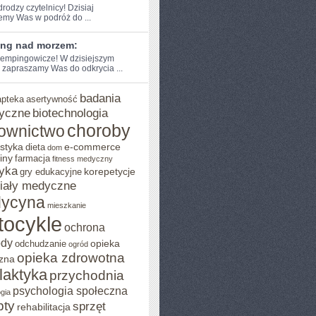
drodzy czytelnicy! Dzisiaj⁢
emy Was w podróż do‌ ...
ng nad morzem:
empingowicze! W dzisiejszym
 zapraszamy‌ Was do odkrycia‍ ...
badania
apteka
asertywność
yczne
biotechnologia
choroby
ownictwo
styka
e-commerce
dieta
dom
iny
farmacja
fitness medyczny
yka
korepetycje
gry edukacyjne
iały medyczne
ycyna
mieszkanie
tocykle
ochrona
ody
opieka
odchudzanie
ogród
opieka zdrowotna
zna
ilaktyka
przychodnia
psychologia społeczna
gia
pty
sprzęt
rehabilitacja