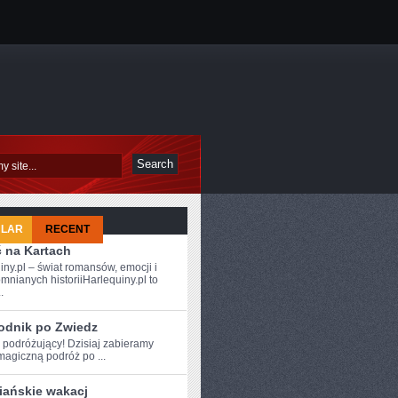
ULAR
RECENT
ć na Kartach
iny.pl – świat romansów, emocji i
mnianych historiiHarlequiny.pl to
.
odnik po Zwiedz
 podróżujący! ‍Dzisiaj ⁣zabieramy
agiczną podróż po ...
iańskie wakacj