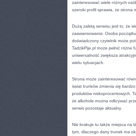
zainteresować wiele różnych osób
szeroki profil sprawia, że stron
Dużą zaletą serwisu jest to, że 
zaawansowania. Osoba początkują
doświadczony czytelnik może pot
TadzikPije.pl może pełnić różne f
uniwersalność zwiększa atrakcyjn
wielu sytuacjach.
Strona może zainteresować równi
świat trunków zmienia się bardzo
produktów niskoprocentowych. Tad
że alkohole można odkrywać prze
serwis pozostaje aktualny.
Nie brakuje tu także miejsca na 
tym, dlaczego dany trunek ma okr