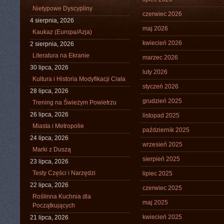
Nietypowe Dyscypliny
czerwiec 2026
4 sierpnia, 2026
maj 2026
Kaukaz (Europa/Azja)
kwiecień 2026
2 sierpnia, 2026
Literatura na Ekranie
marzec 2026
30 lipca, 2026
luty 2026
Kultura i Historia Modyfikacji Ciała
styczeń 2026
28 lipca, 2026
grudzień 2025
Trening na Świeżym Powietrzu
26 lipca, 2026
listopad 2025
Miasta i Metropolie
październik 2025
24 lipca, 2026
wrzesień 2025
Marki z Duszą
sierpień 2025
23 lipca, 2026
Testy Części i Narzędzi
lipiec 2025
22 lipca, 2026
czerwiec 2025
Roślinna Kuchnia dla
maj 2025
Początkujących
kwiecień 2025
21 lipca, 2026