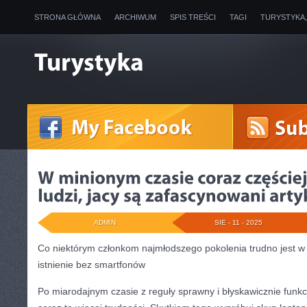
STRONA GŁÓWNA
ARCHIWUM
SPIS TREŚCI
TAGI
TURYSTYKA
ADMIN
SIE - 11 - 2025
Co niektórym członkom najmłodszego pokolenia trudno jest 
istnienie bez smartfonów
Po miarodajnym czasie z reguły sprawny i błyskawicznie funk