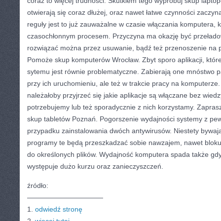
coraz to więcej trudności. Skutkiem tego wypróbuj skup lapto
otwierają się coraz dłużej, oraz nawet łatwe czynności zaczyn
reguły jest to już zauważalne w czasie włączania komputera, k
czasochłonnym procesem. Przyczyna ma okazję być przeładow
rozwiązać można przez usuwanie, bądź też przenoszenie na p
Pomoże skup komputerów Wrocław. Zbyt sporo aplikacji, które 
sytemu jest równie problematyczne. Zabierają one mnóstwo pa
przy ich uruchomieniu, ale też w trakcie pracy na komputerze.
należałoby przyjrzeć się jakie aplikacje są włączane bez wiedz
potrzebujemy lub też sporadycznie z nich korzystamy. Zapras
skup tabletów Poznań. Pogorszenie wydajności systemy z pew
przypadku zainstalowania dwóch antywirusów. Niestety bywają
programy te będą przeszkadzać sobie nawzajem, nawet bloku
do określonych plików. Wydajność komputera spada także gdy
występuje dużo kurzu oraz zanieczyszczeń.
źródło:
———————————
1.
odwiedź stronę